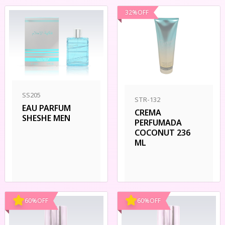
32
%
OFF
SS205
STR-132
EAU PARFUM
CREMA
SHESHE MEN
PERFUMADA
COCONUT 236
ML
60
%
OFF
60
%
OFF