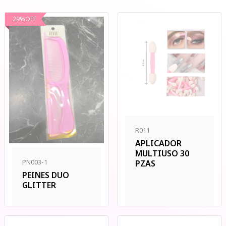
29
%
OFF
R011
APLICADOR
MULTIUSO 30
PN003-1
PZAS
PEINES DUO
GLITTER