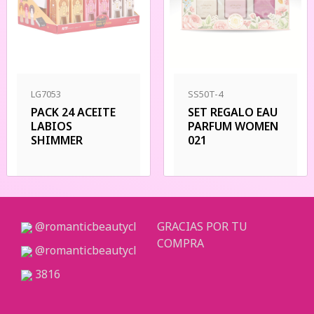
LG7053
SS50T-4
PACK 24 ACEITE
SET REGALO EAU
LABIOS
PARFUM WOMEN
SHIMMER
021
@romanticbeautycl
GRACIAS POR TU
COMPRA
@romanticbeautycl
3816