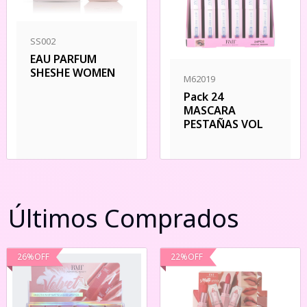
SS002
EAU PARFUM
SHESHE WOMEN
M62019
Pack 24
MASCARA
PESTAÑAS VOL
Últimos Comprados
26
%
OFF
22
%
OFF