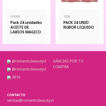
L91065
1026
Pack 24 unidades
PACK 24 UNID
ACEITE DE
RUBOR LIQUIDO
LABIOS MAGICO
@romanticbeautycl
GRACIAS POR TU
COMPRA
@romanticbeautycl
3816
CONTACTO
ventas@romanticbeauty.cl