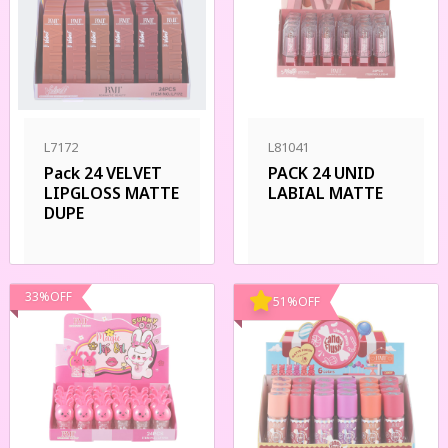
L7172
L81041
Pack 24 VELVET
PACK 24 UNID
LIPGLOSS MATTE
LABIAL MATTE
DUPE
33
%
OFF
51
%
OFF