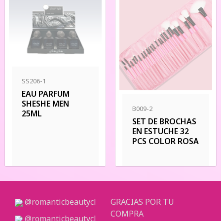
SS206-1
EAU PARFUM
SHESHE MEN
B009-2
25ML
SET DE BROCHAS
EN ESTUCHE 32
PCS COLOR ROSA
@romanticbeautycl
GRACIAS POR TU
COMPRA
@romanticbeautycl