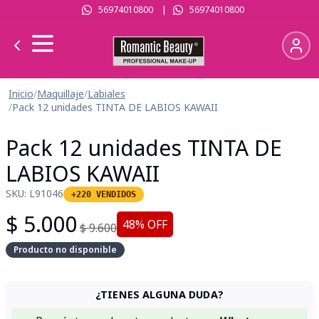
56974010800
|
56974010800
Inicio
/
Maquillaje
/
Labiales
/
Pack 12 unidades TINTA DE LABIOS KAWAII
Pack 12 unidades TINTA DE
LABIOS KAWAII
SKU:
L91046
+220 VENDIDOS
$
5.000
48
% OFF
$
9.600
Producto no disponible
¿TIENES ALGUNA DUDA?