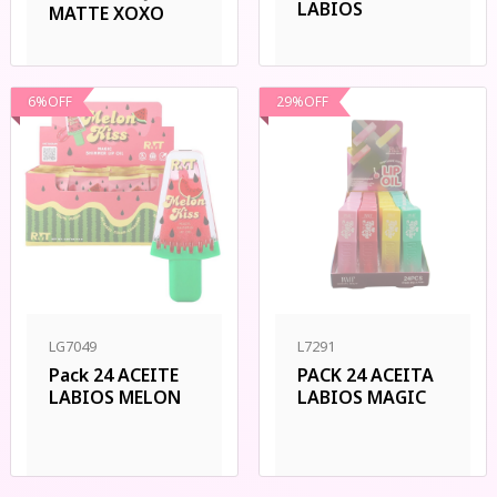
LABIOS
MATTE XOXO
6
%
OFF
29
%
OFF
LG7049
L7291
Pack 24 ACEITE
PACK 24 ACEITA
LABIOS MELON
LABIOS MAGIC