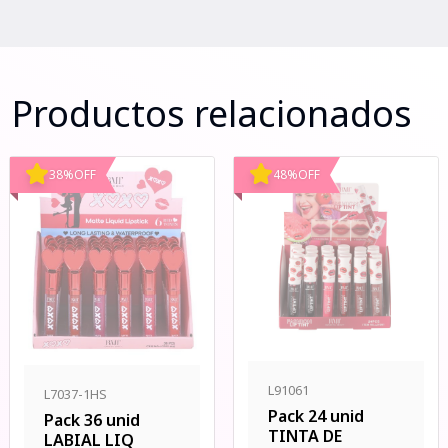
Productos relacionados
38
%
OFF
48
%
OFF
L91061
L7037-1HS
Pack 24 unid
Pack 36 unid
TINTA DE
LABIAL LIQ