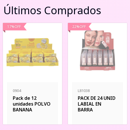
Últimos Comprados
17
%
OFF
22
%
OFF
0904
L81038
Pack de 12
PACK DE 24 UNID
unidades POLVO
LABIAL EN
BANANA
BARRA