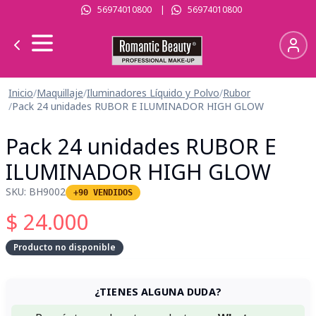
56974010800
|
56974010800
Inicio
/
Maquillaje
/
Iluminadores Líquido y Polvo
/
Rubor
/
Pack 24 unidades RUBOR E ILUMINADOR HIGH GLOW
Pack 24 unidades RUBOR E
ILUMINADOR HIGH GLOW
SKU:
BH9002
+90 VENDIDOS
$
24.000
Producto no disponible
¿TIENES ALGUNA DUDA?