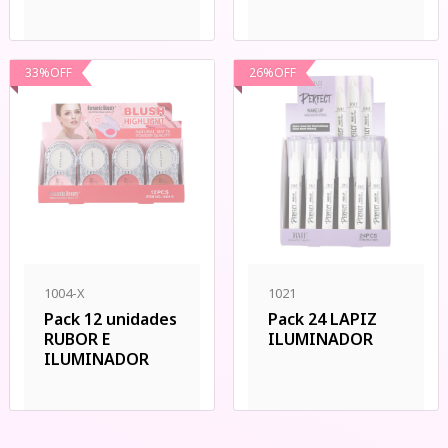
33
%
OFF
26
%
OFF
1004-X
1021
Pack 12 unidades
Pack 24 LAPIZ
RUBOR E
ILUMINADOR
ILUMINADOR