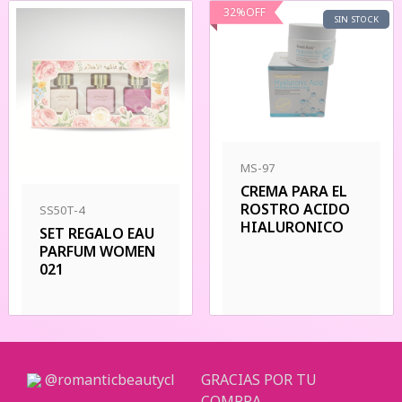
32
%
OFF
SIN STOCK
MS-97
CREMA PARA EL
ROSTRO ACIDO
SS50T-4
HIALURONICO
SET REGALO EAU
PARFUM WOMEN
021
@romanticbeautycl
GRACIAS POR TU
COMPRA