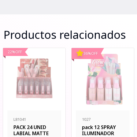
Productos relacionados
22
%
OFF
36
%
OFF
L81041
1027
PACK 24 UNID
pack 12 SPRAY
LABIAL MATTE
ILUMINADOR