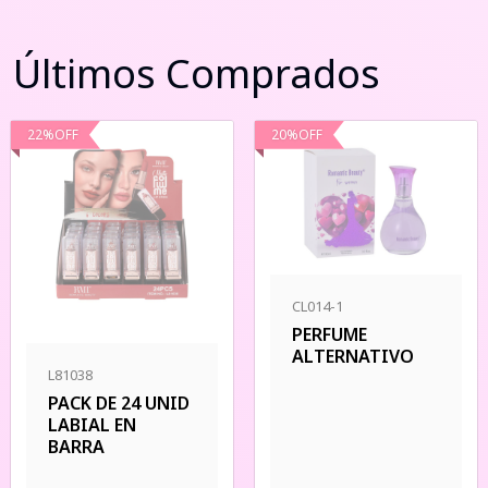
Últimos Comprados
22
%
OFF
20
%
OFF
CL014-1
PERFUME
ALTERNATIVO
L81038
PACK DE 24 UNID
LABIAL EN
BARRA