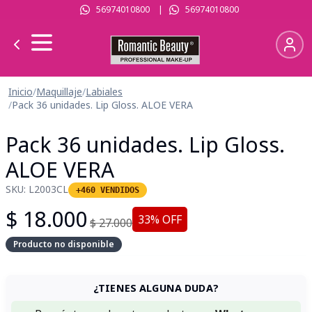
56974010800
|
56974010800
Inicio
/
Maquillaje
/
Labiales
/
Pack 36 unidades. Lip Gloss. ALOE VERA
Pack 36 unidades. Lip Gloss.
ALOE VERA
SKU:
L2003CL
+460 VENDIDOS
$
18.000
33
% OFF
$
27.000
Producto no disponible
¿TIENES ALGUNA DUDA?