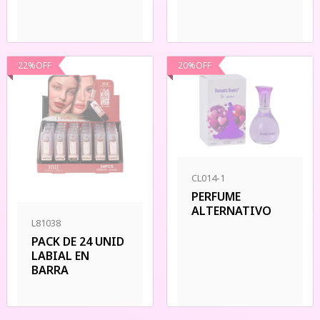
22
%
OFF
20
%
OFF
CL014-1
PERFUME
ALTERNATIVO
L81038
PACK DE 24 UNID
LABIAL EN
BARRA