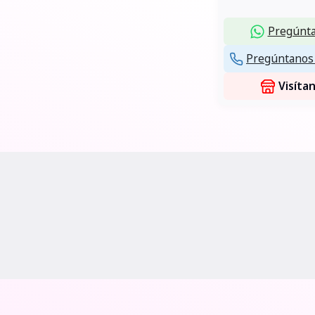
Pregúnta
Pregúntanos 
Visíta