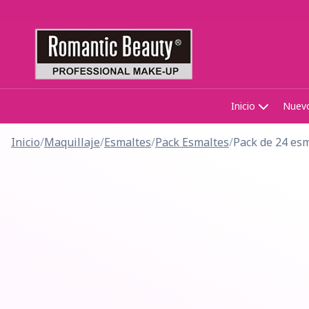
Inicio
Nuev
Inicio
/
Maquillaje
/
Esmaltes
/
Pack Esmaltes
/
Pack de 24 esm