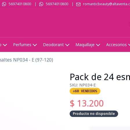
56974010800
|
56974010800
|
romanticbeauty@altaventa.c
o
Perfumes
Deodorant
Maquillaje
Accesorios
altes NP034 - E (97-120)
Pack de 24 esm
SKU:
NP034-E
+60 VENDIDOS
$
13.200
Producto no disponible