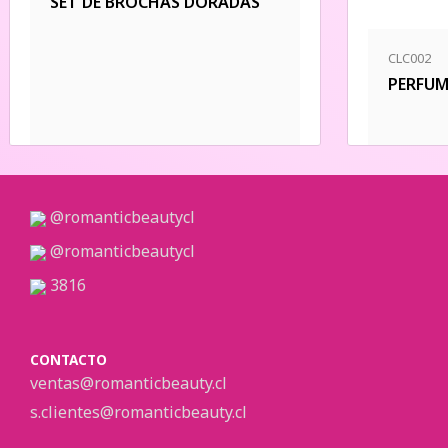
SET DE BROCHAS DORADAS
CLC002
PERFUM
@romanticbeautycl
@romanticbeautycl
3816
CONTACTO
ventas@romanticbeauty.cl
s.clientes@romanticbeauty.cl