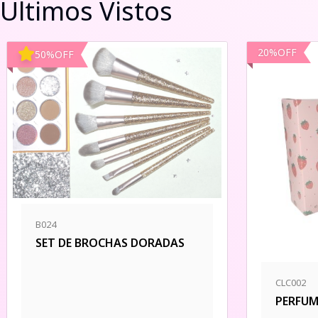
Últimos Vistos
20
%
OFF
50
%
OFF
B024
SET DE BROCHAS DORADAS
CLC002
PERFUM