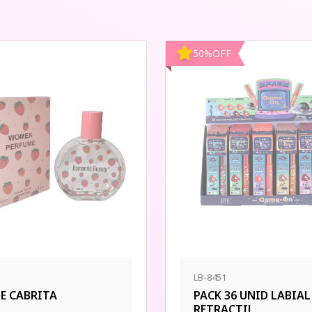
50
%
OFF
LB-8451
E CABRITA
PACK 36 UNID LABIAL
RETRACTIL