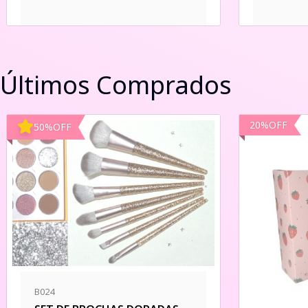
Últimos Comprados
20
%
OFF
50
%
OFF
B024