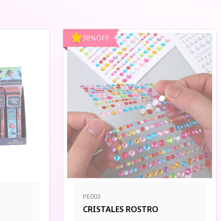
38
%
OFF
PE003
CRISTALES ROSTRO