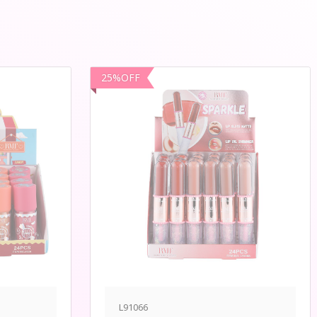
25
%
OFF
L91066