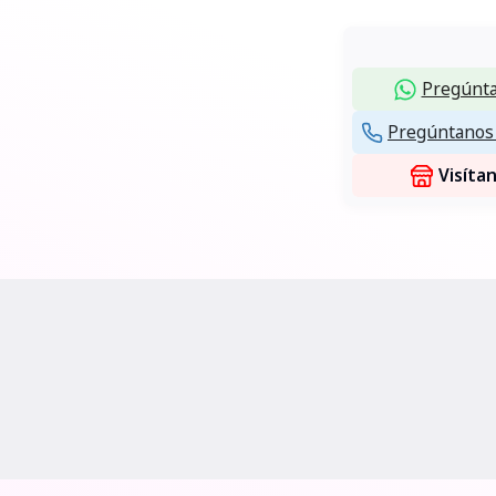
Pregúnta
Pregúntanos 
Visíta