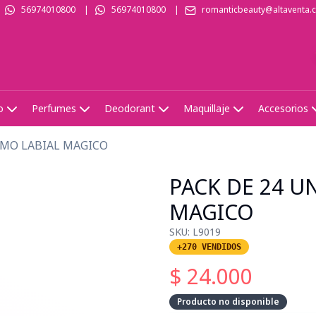
56974010800
|
56974010800
|
romanticbeauty@altaventa.c
o
Perfumes
Deodorant
Maquillaje
Accesorios
AMO LABIAL MAGICO
PACK DE 24 U
MAGICO
SKU:
L9019
+270 VENDIDOS
$
24.000
Producto no disponible