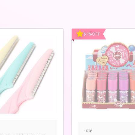
51
%
OFF
1026