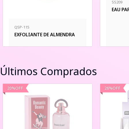
SS209
EAU PA
QSP-115
EXFOLIANTE DE ALMENDRA
Últimos Comprados
20
%
OFF
26
%
OFF