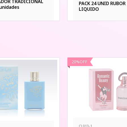
ADOR TRADICIONAL
PACK 24 UNID RUBOR
unidades
LIQUIDO
20
%
OFF
CL013-1