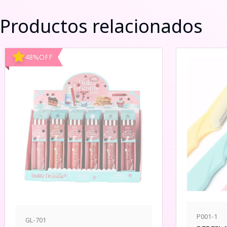
Productos relacionados
48
%
OFF
P001-1
GL-701