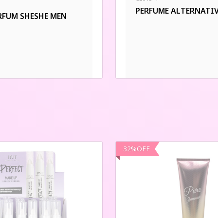
PERFUME ALTERNATI
RFUM SHESHE MEN
32
%
OFF