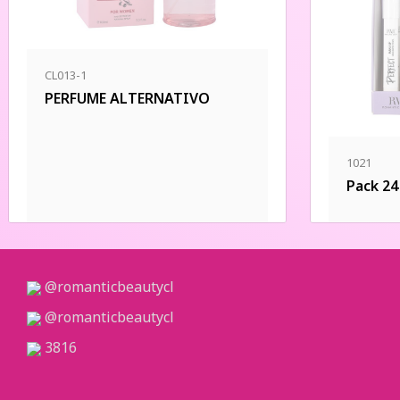
CL013-1
PERFUME ALTERNATIVO
1021
Pack 2
@romanticbeautycl
@romanticbeautycl
3816