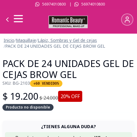
56974010800
|
56974010800
Inicio
/
Maquillaje
/
Lápiz, Sombras y Gel de cejas
/
PACK DE 24 UNIDADES GEL DE CEJAS BROW GEL
PACK DE 24 UNIDADES GEL DE
CEJAS BROW GEL
SKU:
BG-2103
+60 VENDIDOS
$
19.200
20
% OFF
$
24.000
Producto no disponible
¿TIENES ALGUNA DUDA?