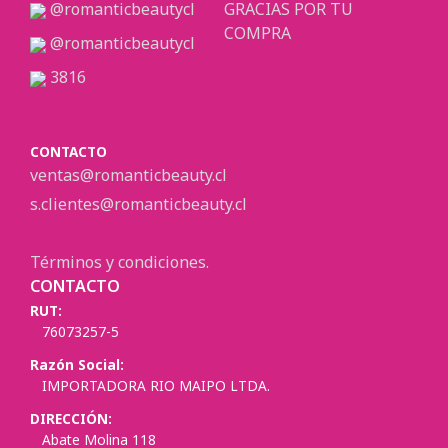
@romanticbeautycl
GRACIAS POR TU
COMPRA
@romanticbeautycl
3816
CONTACTO
ventas@romanticbeauty.cl
s.clientes@romanticbeauty.cl
Términos y condiciones.
CONTACTO
RUT:
76073257-5
Razón Social:
IMPORTADORA RIO MAIPO LTDA.
DIRECCIÓN:
Abate Molina 118