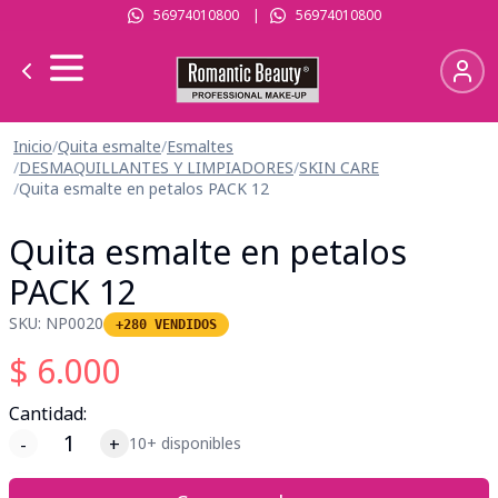
56974010800
|
56974010800
Inicio
/
Quita esmalte
/
Esmaltes
/
DESMAQUILLANTES Y LIMPIADORES
/
SKIN CARE
/
Quita esmalte en petalos PACK 12
Quita esmalte en petalos
PACK 12
SKU:
NP0020
+280 VENDIDOS
$
6.000
Cantidad:
-
+
10+ disponibles