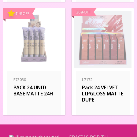
26
%
OFF
41
%
OFF
F73030
L7172
PACK 24 UNID
Pack 24 VELVET
BASE MATTE 24H
LIPGLOSS MATTE
DUPE