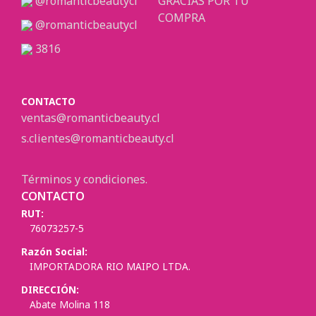
@romanticbeautycl
GRACIAS POR TU
COMPRA
@romanticbeautycl
3816
CONTACTO
ventas@romanticbeauty.cl
s.clientes@romanticbeauty.cl
Términos y condiciones.
CONTACTO
RUT:
76073257-5
Razón Social:
IMPORTADORA RIO MAIPO LTDA.
DIRECCIÓN:
Abate Molina 118