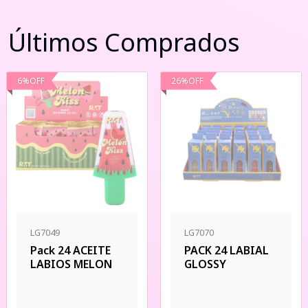
Últimos Comprados
6
%
OFF
26
%
OFF
LG7049
LG7070
Pack 24 ACEITE
PACK 24 LABIAL
LABIOS MELON
GLOSSY