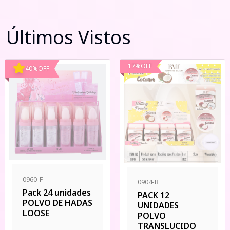
Últimos Vistos
17
%
OFF
40
%
OFF
0960-F
0904-B
Pack 24 unidades
PACK 12
POLVO DE HADAS
UNIDADES
LOOSE
POLVO
TRANSLUCIDO