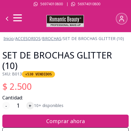
56974010800
|
56974010800
Inicio
/
ACCESORIOS
/
BROCHAS
/
SET DE BROCHAS GLITTER (10)
SET DE BROCHAS GLITTER
(10)
SKU:
B013
+530 VENDIDOS
$
2.500
Cantidad:
-
+
10+ disponibles
Comprar ahora