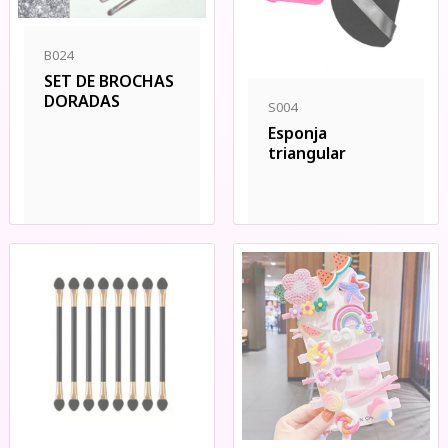
B024
SET DE BROCHAS
DORADAS
S004
Esponja
triangular