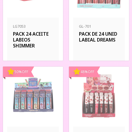
LG7053
GL-701
PACK 24 ACEITE
PACK DE 24 UNID
LABIOS
LABIAL DREAMS
SHIMMER
50
%
OFF
48
%
OFF