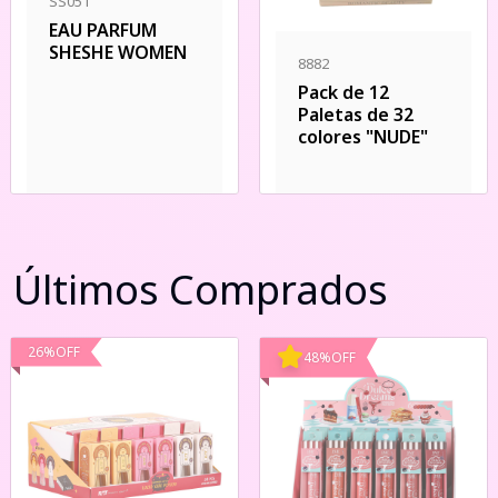
SS051
EAU PARFUM
SHESHE WOMEN
8882
Pack de 12
Paletas de 32
colores "NUDE"
Últimos Comprados
26
%
OFF
48
%
OFF