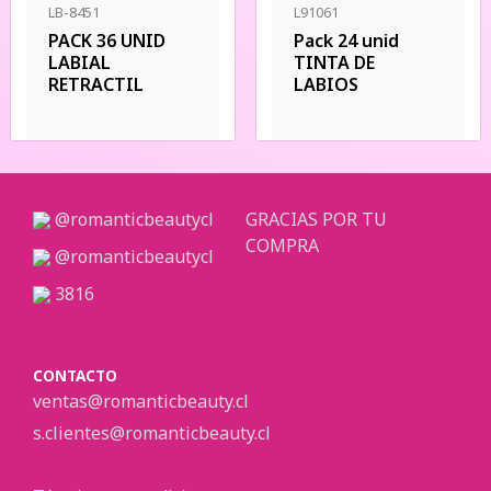
LB-8451
L91061
PACK 36 UNID
Pack 24 unid
LABIAL
TINTA DE
RETRACTIL
LABIOS
@romanticbeautycl
GRACIAS POR TU
COMPRA
@romanticbeautycl
3816
CONTACTO
ventas@romanticbeauty.cl
s.clientes@romanticbeauty.cl