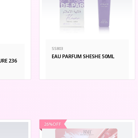
SS803
EAU PARFUM SHESHE 50ML
RE 236
26
%
OFF