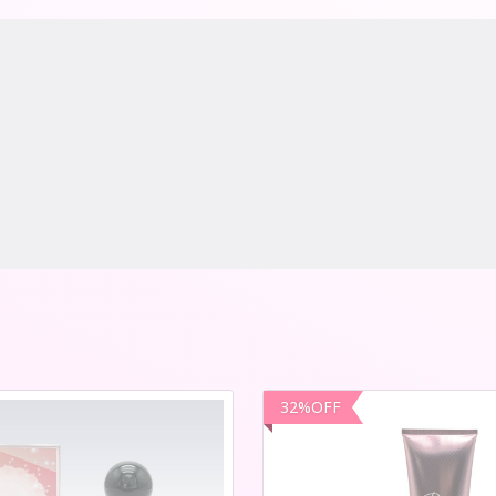
32
%
OFF