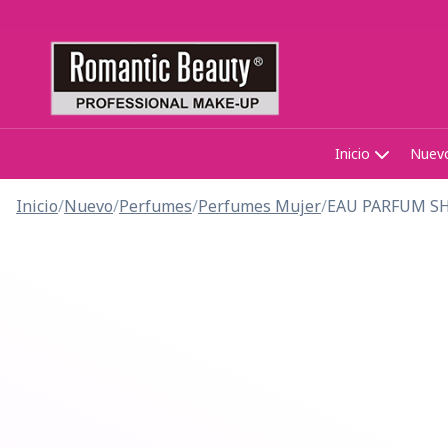
Inicio
Nuev
Inicio
/
Nuevo
/
Perfumes
/
Perfumes Mujer
/
EAU PARFUM S