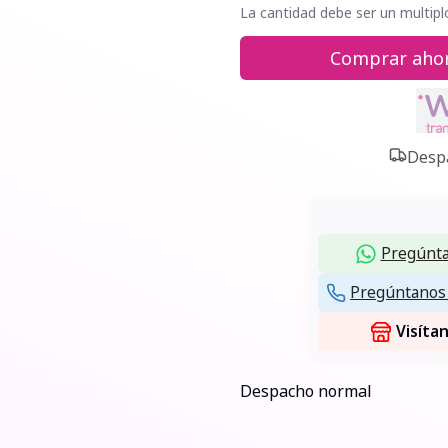
La cantidad debe ser un multipl
Comprar aho
Despa
Pregúnta
Pregúntanos 
Visíta
Despacho normal