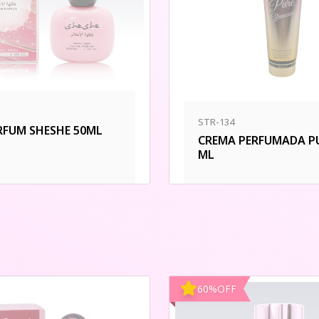
STR-134
RFUM SHESHE 50ML
CREMA PERFUMADA PU
ML
60
%
OFF