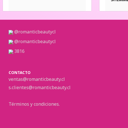
@romanticbeautycl
@romanticbeautycl
3816
CONTACTO
ventas@romanticbeauty.cl
s.clientes@romanticbeauty.cl
Términos y condiciones.