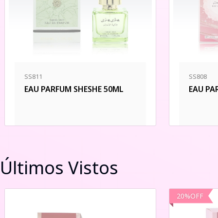
SS811
SS808
EAU PARFUM SHESHE 50ML
EAU PA
Últimos Vistos
20
%
OFF