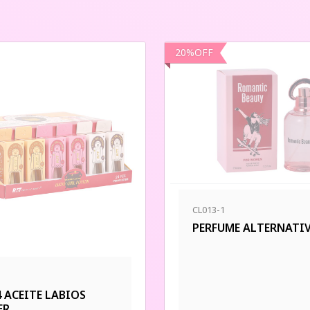
20
%
OFF
CL013-1
PERFUME ALTERNATI
4 ACEITE LABIOS
ER