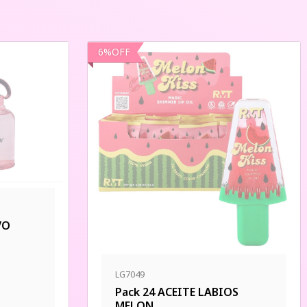
6
%
OFF
VO
LG7049
Pack 24 ACEITE LABIOS
MELON