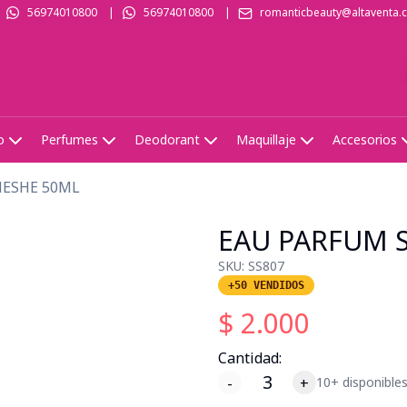
56974010800
|
56974010800
|
romanticbeauty@altaventa.c
o
Perfumes
Deodorant
Maquillaje
Accesorios
HESHE 50ML
EAU PARFUM 
SKU:
SS807
+50 VENDIDOS
$
2.000
Cantidad:
-
+
10+ disponible