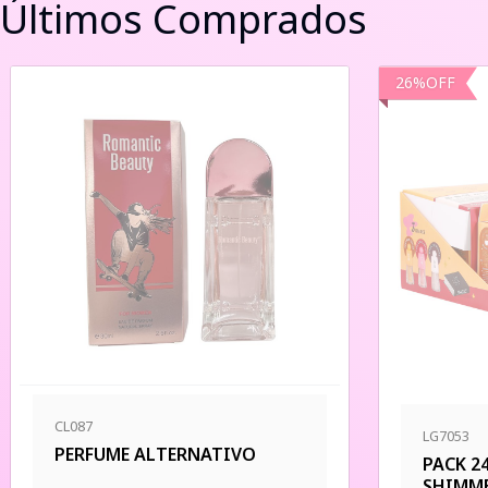
Últimos Comprados
26
%
OFF
CL087
LG7053
PERFUME ALTERNATIVO
PACK 2
SHIMM