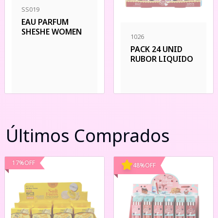
SS019
EAU PARFUM
SHESHE WOMEN
1026
PACK 24 UNID
RUBOR LIQUIDO
Últimos Comprados
17
%
OFF
48
%
OFF