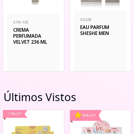
SS228
STR-135
EAU PARFUM
CREMA
SHESHE MEN
PERFUMADA
VELVET 236 ML
Últimos Vistos
17
%
OFF
48
%
OFF