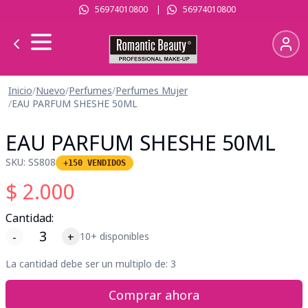
56974010800
|
56974010800
Inicio
/
Nuevo
/
Perfumes
/
Perfumes Mujer
/
EAU PARFUM SHESHE 50ML
EAU PARFUM SHESHE 50ML
SKU:
SS808
+150 VENDIDOS
$
2.000
Cantidad:
-
+
10+ disponibles
La cantidad debe ser un multiplo de:
3
Comprar ahora