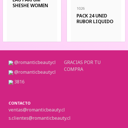
SHESHE WOMEN
1026
PACK 24 UNID
RUBOR LIQUIDO
@romanticbeautycl
GRACIAS POR TU
COMPRA
@romanticbeautycl
3816
CONTACTO
ventas@romanticbeauty.cl
s.clientes@romanticbeauty.cl