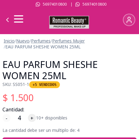
56974010800
|
56974010800
Inicio
/
Nuevo
/
Perfumes
/
Perfumes Mujer
/
EAU PARFUM SHESHE WOMEN 25ML
EAU PARFUM SHESHE
WOMEN 25ML
SKU:
SS051-1
+5 VENDIDOS
$
1.500
Cantidad:
-
+
10+ disponibles
La cantidad debe ser un multiplo de:
4