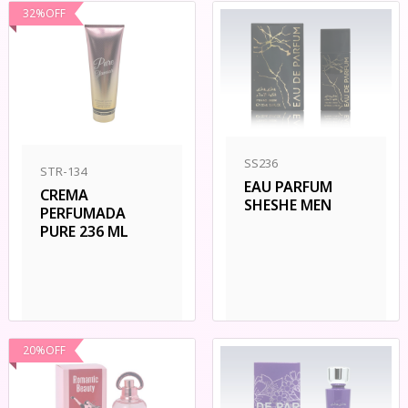
32
%
OFF
SS236
STR-134
EAU PARFUM
CREMA
SHESHE MEN
PERFUMADA
PURE 236 ML
20
%
OFF