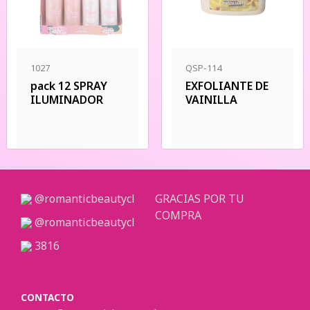
1027
QSP-114
pack 12 SPRAY
EXFOLIANTE DE
ILUMINADOR
VAINILLA
@romanticbeautycl
GRACIAS POR TU
COMPRA
@romanticbeautycl
3816
CONTACTO