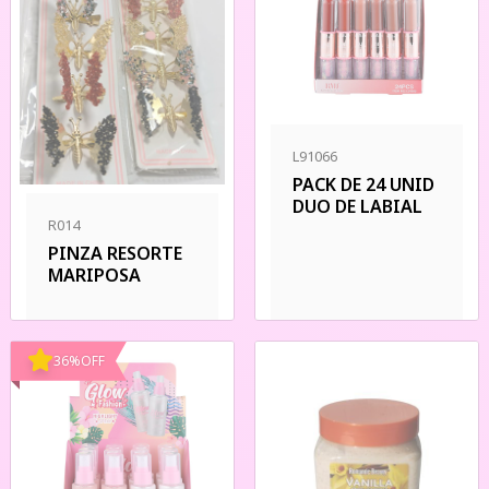
L91066
PACK DE 24 UNID
DUO DE LABIAL
R014
PINZA RESORTE
MARIPOSA
36
%
OFF