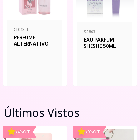
CL013-1
SS803
PERFUME
EAU PARFUM
ALTERNATIVO
SHESHE 50ML
Últimos Vistos
44
%
OFF
40
%
OFF