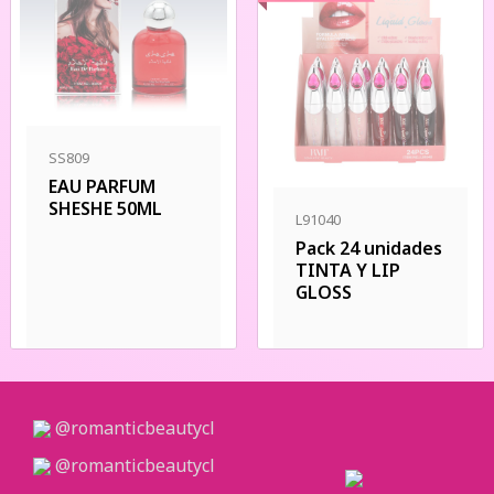
SS809
EAU PARFUM
SHESHE 50ML
L91040
Pack 24 unidades
TINTA Y LIP
GLOSS
@romanticbeautycl
@romanticbeautycl