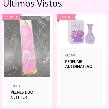
Últimos Vistos
29
%
OFF
20
%
OFF
CL014-1
PERFUME
ALTERNATIVO
PN003-1
PEINES DUO
GLITTER