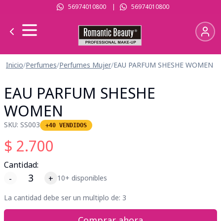
56974010800
|
56974010800
Inicio
/
Perfumes
/
Perfumes Mujer
/
EAU PARFUM SHESHE WOMEN
EAU PARFUM SHESHE
WOMEN
SKU:
SS003
+40 VENDIDOS
$
2.700
Cantidad:
-
+
10+ disponibles
La cantidad debe ser un multiplo de:
3
Comprar ahora