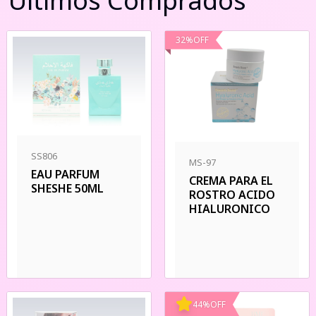
Últimos Comprados
32
%
OFF
SS806
MS-97
EAU PARFUM
CREMA PARA EL
SHESHE 50ML
ROSTRO ACIDO
HIALURONICO
44
%
OFF