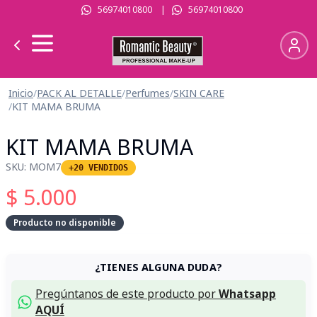
56974010800
|
56974010800
Inicio
/
PACK AL DETALLE
/
Perfumes
/
SKIN CARE
/
KIT MAMA BRUMA
KIT MAMA BRUMA
SKU:
MOM7
+20 VENDIDOS
$
5.000
Producto no disponible
¿TIENES ALGUNA DUDA?
Pregúntanos de este producto por
Whatsapp
AQUÍ