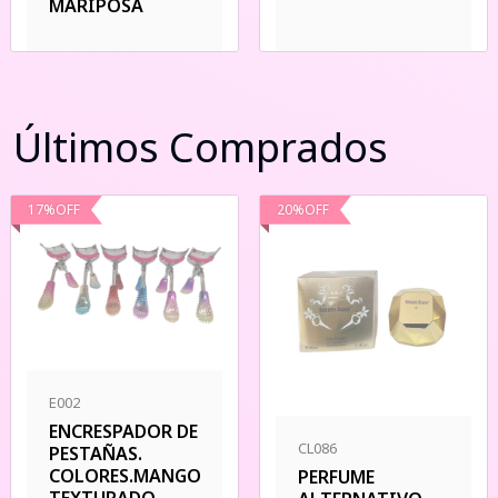
MARIPOSA
Últimos Comprados
17
%
OFF
20
%
OFF
E002
ENCRESPADOR DE
CL086
PESTAÑAS.
COLORES.MANGO
PERFUME
TEXTURADO.