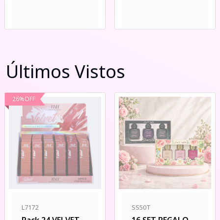
Últimos Vistos
26
%
OFF
L7172
SS50T