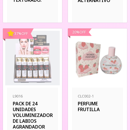
ALTERNATIVO
20
%
OFF
37
%
OFF
L9016
CLC002-1
PACK DE 24
PERFUME
UNIDADES
FRUTILLA
VOLUMINIZADOR
DE LABIOS
AGRANDADOR