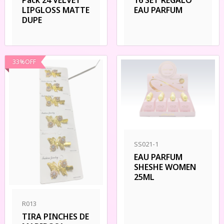
Pack 24 VELVET
16 SET REGALO
LIPGLOSS MATTE
EAU PARFUM
DUPE
33
%
OFF
SS021-1
EAU PARFUM
SHESHE WOMEN
25ML
R013
TIRA PINCHES DE