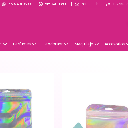
56974010800
|
56974010800
|
romanticbeauty@altaventa.c
o
Perfumes
Deodorant
Maquillaje
Accesorios