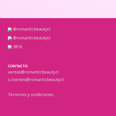
@romanticbeautycl
@romanticbeautycl
3816
CONTACTO
ventas@romanticbeauty.cl
s.clientes@romanticbeauty.cl
Términos y condiciones.