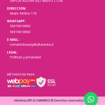
IMPORTADORA RIO MAIPO LTDA.
DIRECCIÓN:
Abate Molina 118
WHATSAPP:
56974010800
56974010800
E-MAIL:
romanticbeauty@altaventa.cl
LEGAL:
Políticas y privacidad
MÉTODOS DE PAGO
AltaVenta ERP-ECOMMERCE © Derechos reservados
2026