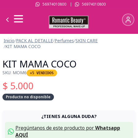
56974010800
|
56974010800
Inicio
/
PACK AL DETALLE
/
Perfumes
/
SKIN CARE
/
KIT MAMA COCO
KIT MAMA COCO
SKU:
MOM6
+5 VENDIDOS
$
5.000
Producto no disponible
¿TIENES ALGUNA DUDA?
Pregúntanos de este producto por
Whatsapp
AQUÍ