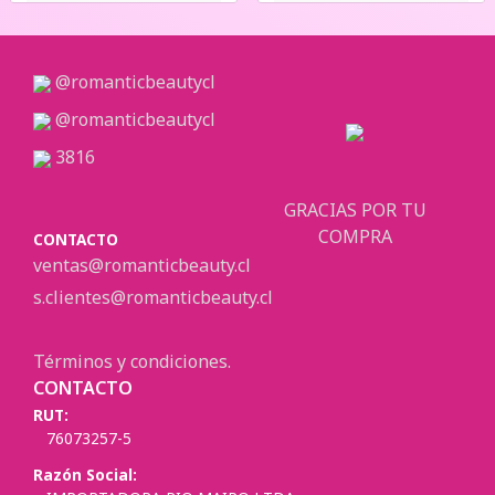
@romanticbeautycl
@romanticbeautycl
3816
GRACIAS POR TU
COMPRA
CONTACTO
ventas@romanticbeauty.cl
s.clientes@romanticbeauty.cl
Términos y condiciones.
CONTACTO
RUT:
76073257-5
Razón Social: