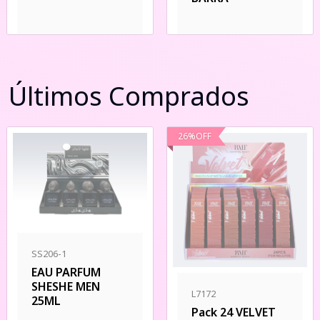
Últimos Comprados
26
%
OFF
SS206-1
EAU PARFUM
SHESHE MEN
L7172
25ML
Pack 24 VELVET