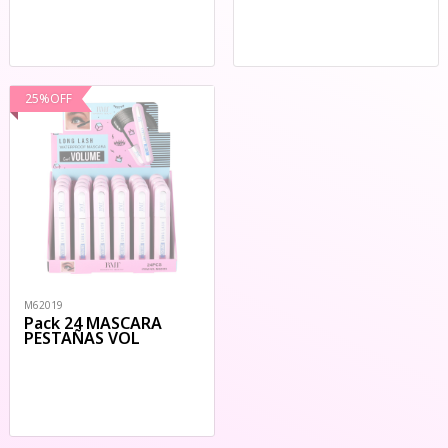
25
%
OFF
M62019
Pack 24 MASCARA
PESTAÑAS VOL