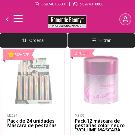
56974010800
|
56974010800
Máscaras
Ordenar
Filtrar
21
%
OFF
50
%
OFF
M2224
M2135
Pack de 24 unidades
Pack 12 máscara de
Máscara de pestañas
pestañas color negro
"VOLUME MASCARA
PINK"