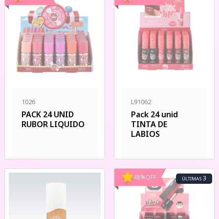
1026
L91062
PACK 24 UNID
Pack 24 unid
RUBOR LIQUIDO
TINTA DE
LABIOS
48
%
OFF
3
ÚLTIMAS