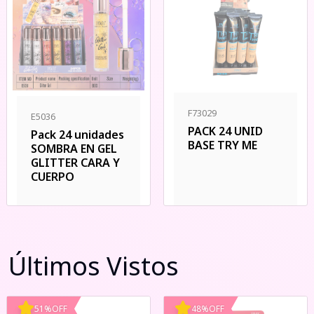
F73029
E5036
PACK 24 UNID
Pack 24 unidades
BASE TRY ME
SOMBRA EN GEL
GLITTER CARA Y
CUERPO
Últimos Vistos
51
%
OFF
48
%
OFF