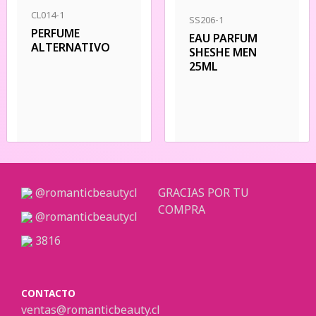
CL014-1
SS206-1
PERFUME
EAU PARFUM
ALTERNATIVO
SHESHE MEN
25ML
@romanticbeautycl
GRACIAS POR TU
COMPRA
@romanticbeautycl
3816
CONTACTO
ventas@romanticbeauty.cl