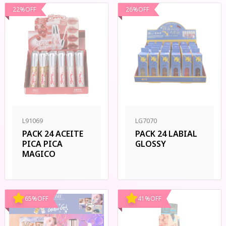
22
%
OFF
26
%
OFF
L91069
LG7070
PACK 24 ACEITE
PACK 24 LABIAL
PICA PICA
GLOSSY
MAGICO
65
%
OFF
41
%
OFF