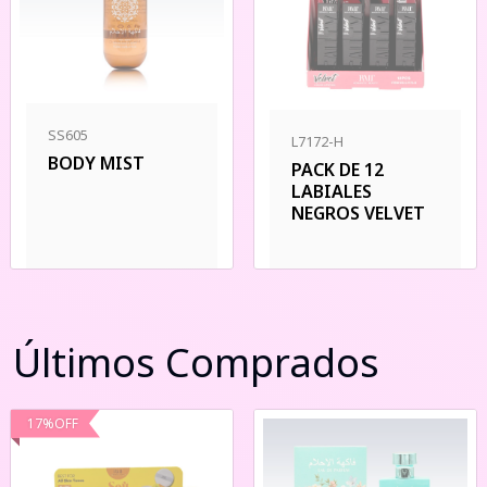
SS605
L7172-H
BODY MIST
PACK DE 12
LABIALES
NEGROS VELVET
Últimos Comprados
17
%
OFF