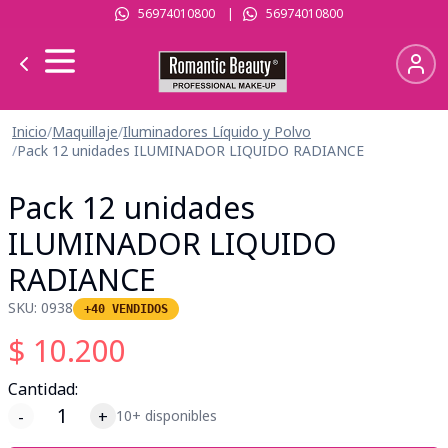
56974010800
|
56974010800
Inicio
/
Maquillaje
/
Iluminadores Líquido y Polvo
/
Pack 12 unidades ILUMINADOR LIQUIDO RADIANCE
Pack 12 unidades
ILUMINADOR LIQUIDO
RADIANCE
SKU:
0938
+40 VENDIDOS
$
10.200
Cantidad:
-
+
10+ disponibles