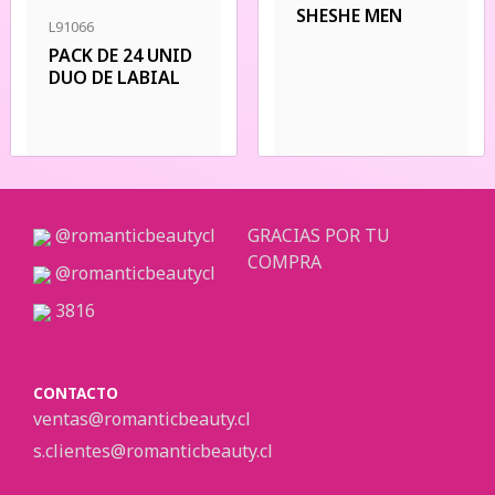
SHESHE MEN
L91066
PACK DE 24 UNID
DUO DE LABIAL
@romanticbeautycl
GRACIAS POR TU
COMPRA
@romanticbeautycl
3816
CONTACTO
ventas@romanticbeauty.cl
s.clientes@romanticbeauty.cl