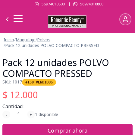
56974010800
|
56974010800
Inicio
/
Maquillaje
/
Polvos
/
Pack 12 unidades POLVO COMPACTO PRESSED
Pack 12 unidades POLVO
COMPACTO PRESSED
SKU:
1017
+150 VENDIDOS
$
12.000
Cantidad:
-
+
1 disponible
Comprar ahora