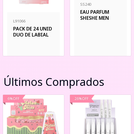
SS240
EAU PARFUM
SHESHE MEN
L91066
PACK DE 24 UNID
DUO DE LABIAL
Últimos Comprados
6
%
OFF
26
%
OFF