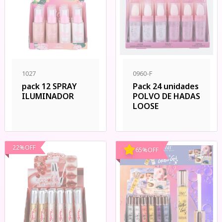
1027
0960-F
pack 12 SPRAY
Pack 24 unidades
ILUMINADOR
POLVO DE HADAS
LOOSE
22
%
OFF
65
%
OFF