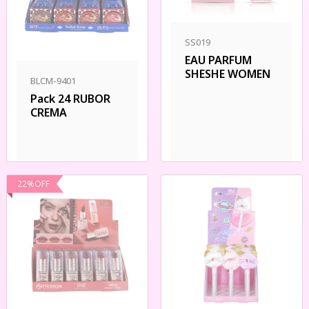
SS019
EAU PARFUM
SHESHE WOMEN
BLCM-9401
Pack 24 RUBOR
CREMA
22
%
OFF