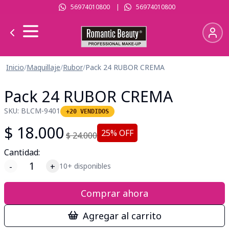
56974010800
|
56974010800
Inicio
/
Maquillaje
/
Rubor
/
Pack 24 RUBOR CREMA
Pack 24 RUBOR CREMA
SKU:
BLCM-9401
+20 VENDIDOS
$
18.000
25
% OFF
$
24.000
Cantidad:
-
+
10+ disponibles
Comprar ahora
Agregar al carrito