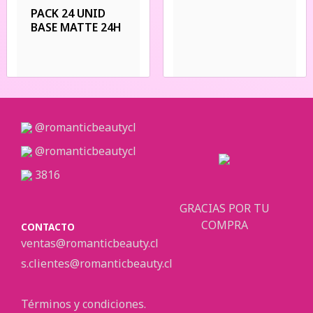
PACK 24 UNID
BASE MATTE 24H
@romanticbeautycl
@romanticbeautycl
3816
GRACIAS POR TU
COMPRA
CONTACTO
ventas@romanticbeauty.cl
s.clientes@romanticbeauty.cl
Términos y condiciones.