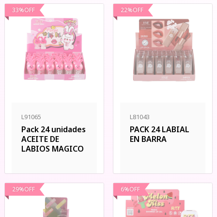
33
%
OFF
22
%
OFF
L91065
L81043
Pack 24 unidades
PACK 24 LABIAL
ACEITE DE
EN BARRA
LABIOS MAGICO
29
%
OFF
6
%
OFF