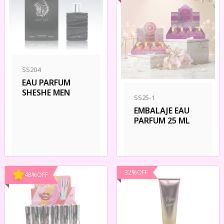
SS204
EAU PARFUM
SHESHE MEN
SS25-1
EMBALAJE EAU
PARFUM 25 ML
32
%
OFF
48
%
OFF