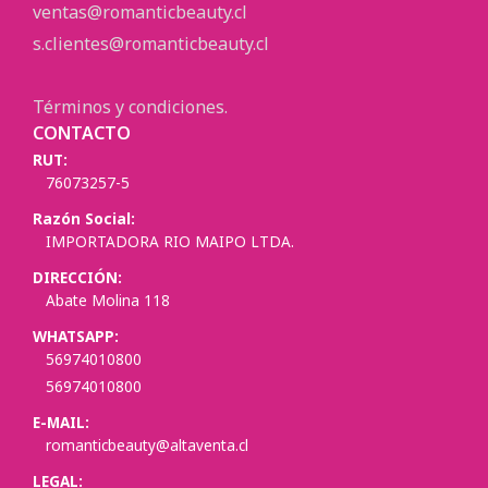
ventas@romanticbeauty.cl
s.clientes@romanticbeauty.cl
Términos y condiciones.
CONTACTO
RUT:
76073257-5
Razón Social:
IMPORTADORA RIO MAIPO LTDA.
DIRECCIÓN:
Abate Molina 118
WHATSAPP:
56974010800
56974010800
E-MAIL:
romanticbeauty@altaventa.cl
LEGAL: