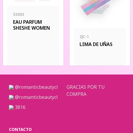
SS033
EAU PARFUM
SHESHE WOMEN
ZJC-1
LIMA DE UÑAS
@romanticbeautycl
GRACIAS POR TU
COMPRA
@romanticbeautycl
3816
CONTACTO