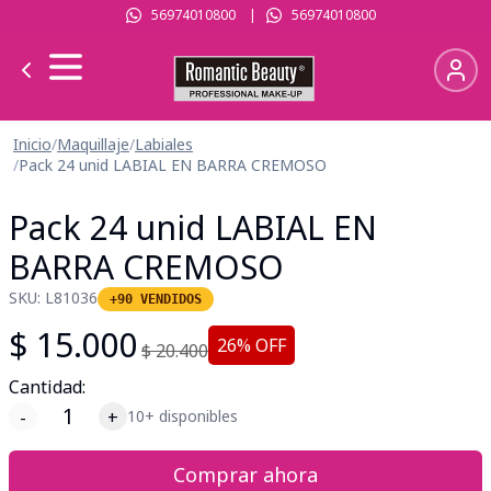
56974010800
|
56974010800
Inicio
/
Maquillaje
/
Labiales
/
Pack 24 unid LABIAL EN BARRA CREMOSO
Pack 24 unid LABIAL EN
BARRA CREMOSO
SKU:
L81036
+90 VENDIDOS
$
15.000
26
% OFF
$
20.400
Cantidad:
-
+
10+ disponibles
Comprar ahora