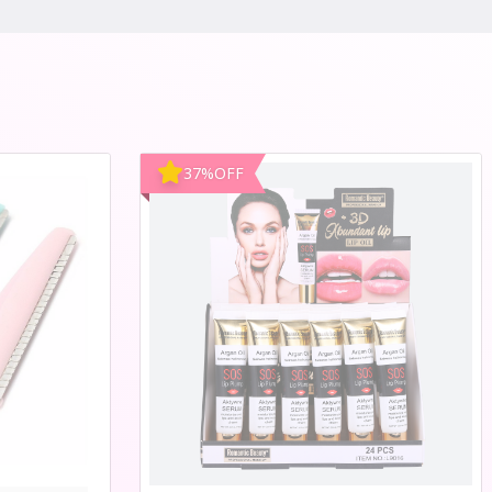
37
%
OFF