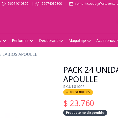
56974010800
|
56974010800
|
romanticbeauty@altaventa.c
o
Perfumes
Deodorant
Maquillaje
Accesorios
E LABIOS APOULLE
PACK 24 UNID
APOULLE
SKU:
L81006
+100 VENDIDOS
$
23.760
Producto no disponible