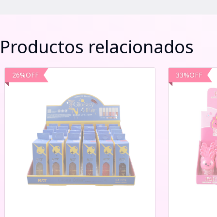
Productos relacionados
26
%
OFF
33
%
OFF