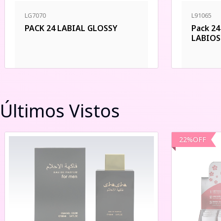
LG7070
L91065
PACK 24 LABIAL GLOSSY
Pack 24
LABIOS
Últimos Vistos
22
%
OFF