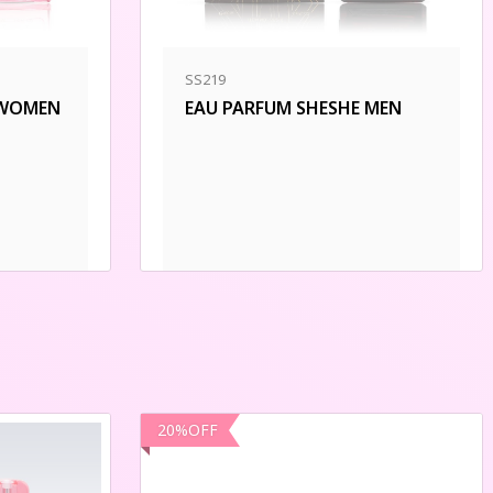
SS219
 WOMEN
EAU PARFUM SHESHE MEN
20
%
OFF