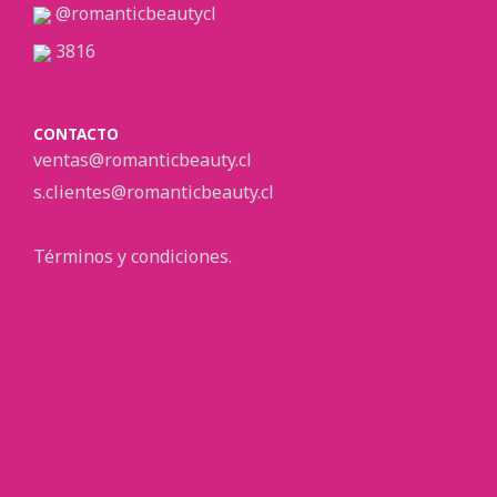
@romanticbeautycl
3816
CONTACTO
ventas@romanticbeauty.cl
s.clientes@romanticbeauty.cl
Términos y condiciones.