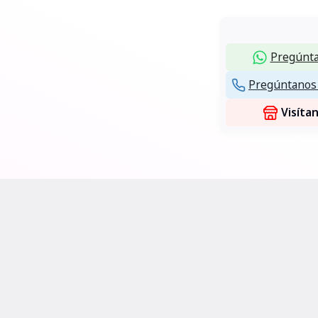
Pregúnta
Pregúntanos 
Visíta