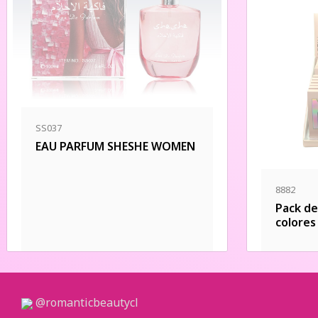
SS037
EAU PARFUM SHESHE WOMEN
8882
Pack de
colores
@romanticbeautycl