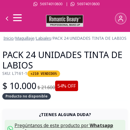
56974010800
|
56974010800
Inicio
/
Maquillaje
/
Labiales
/
PACK 24 UNIDADES TINTA DE LABIOS
PACK 24 UNIDADES TINTA DE
LABIOS
SKU:
L7161-1
+210 VENDIDOS
$
10.000
54
% OFF
$
21.600
Producto no disponible
¿TIENES ALGUNA DUDA?
Pregúntanos de este producto por
Whatsapp