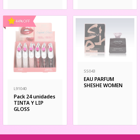
44
%
OFF
SS043
EAU PARFUM
SHESHE WOMEN
L91040
Pack 24 unidades
TINTA Y LIP
GLOSS