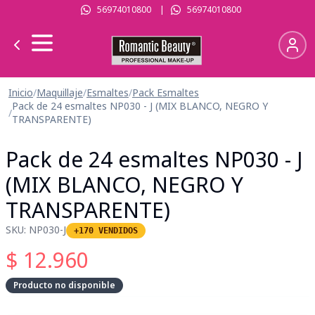
56974010800
|
56974010800
Inicio
/
Maquillaje
/
Esmaltes
/
Pack Esmaltes
Pack de 24 esmaltes NP030 - J (MIX BLANCO, NEGRO Y
/
TRANSPARENTE)
Pack de 24 esmaltes NP030 - J
(MIX BLANCO, NEGRO Y
TRANSPARENTE)
SKU:
NP030-J
+170 VENDIDOS
$
12.960
Producto no disponible