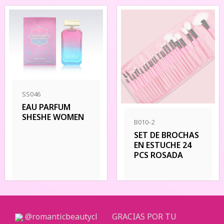
SS046
EAU PARFUM
SHESHE WOMEN
B010-2
SET DE BROCHAS
EN ESTUCHE 24
PCS ROSADA
@romanticbeautycl
GRACIAS POR TU