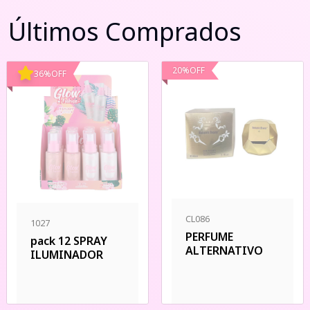
Últimos Comprados
20
%
OFF
36
%
OFF
CL086
1027
PERFUME
pack 12 SPRAY
ALTERNATIVO
ILUMINADOR