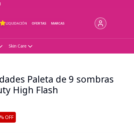
l
LIQUIDACIÓN
OFERTAS
MARCAS
Skin Care
idades Paleta de 9 sombras
ty High Flash
% OFF