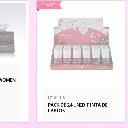
22
%
OFF
 WOMEN
L7161-1-B
PACK DE 24 UNID TINTA DE
LABIOS