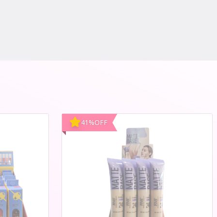
41
%
OFF