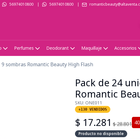
56974010800
|
56974010800
|
romanticbeauty@altaventa.c
o
Perfumes
Deodorant
Maquillaje
Accesorios
e 9 sombras Romantic Beauty High Flash
Pack de 24 un
Romantic Beau
SKU:
ONE011
+130 VENDIDOS
$
17.281
40
$
28.801
Producto no disponible