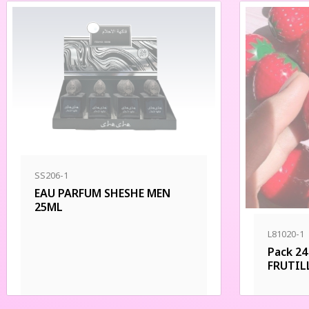
SS206-1
EAU PARFUM SHESHE MEN
25ML
L81020-1
Pack 2
FRUTIL