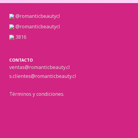
@romanticbeautycl
@romanticbeautycl
3816
CONTACTO
ventas@romanticbeauty.cl
s.clientes@romanticbeauty.cl
Términos y condiciones.