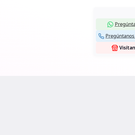
Pregúnta
Pregúntanos 
Visíta