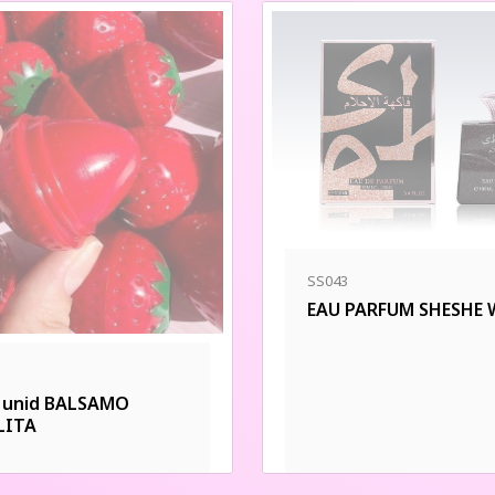
SS043
EAU PARFUM SHESHE
4 unid BALSAMO
LITA