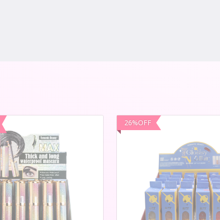
26
%
OFF