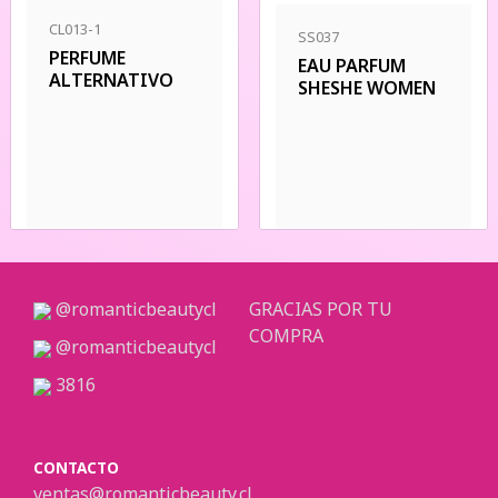
CL013-1
SS037
PERFUME
EAU PARFUM
ALTERNATIVO
SHESHE WOMEN
@romanticbeautycl
GRACIAS POR TU
COMPRA
@romanticbeautycl
3816
CONTACTO
ventas@romanticbeauty.cl