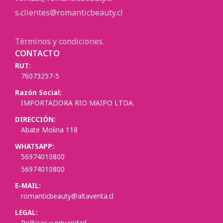
s.clientes@romanticbeauty.cl
Términos y condiciones.
CONTACTO
RUT:
76073257-5
Razón Social:
IMPORTADORA RIO MAIPO LTDA.
DIRECCIÓN:
Abate Molina 118
WHATSAPP:
56974010800
56974010800
E-MAIL:
romanticbeauty@altaventa.cl
LEGAL:
Políticas y privacidad