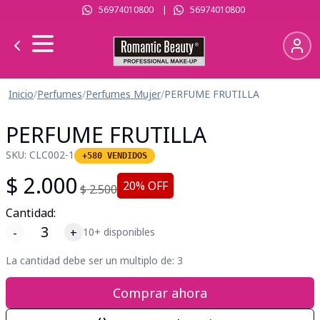
56974010800
|
56974010800
Inicio
/
Perfumes
/
Perfumes Mujer
/
PERFUME FRUTILLA
PERFUME FRUTILLA
SKU:
CLC002-1
+580 VENDIDOS
$
2.000
20
% OFF
$
2.500
Cantidad:
-
+
10+ disponibles
La cantidad debe ser un multiplo de:
3
Comprar ahora