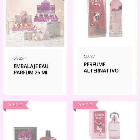
CL087
SS25-1
PERFUME
EMBALAJE EAU
ALTERNATIVO
PARFUM 25 ML
20
%
OFF
20
%
OFF