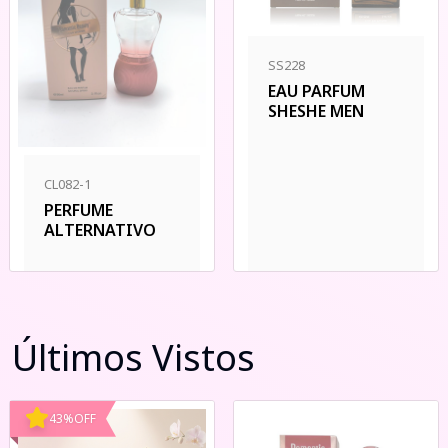
SS228
EAU PARFUM
SHESHE MEN
CL082-1
PERFUME
ALTERNATIVO
Últimos Vistos
43
%
OFF