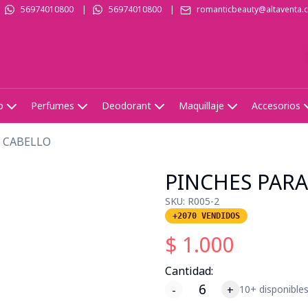
56974010800
|
56974010800
|
romanticbeauty@altaventa.c
o
Perfumes
Deodorant
Maquillaje
Accesorios
L CABELLO
PINCHES PARA
SKU:
R005-2
+2070 VENDIDOS
$
1.000
Cantidad:
-
+
10+ disponible