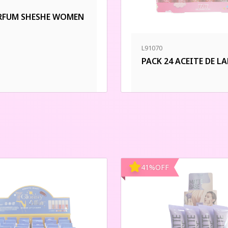
RFUM SHESHE WOMEN
L91070
PACK 24 ACEITE DE L
41
%
OFF