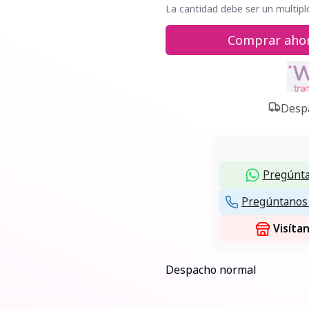
La cantidad debe ser un multipl
Comprar aho
Despa
Pregúnta
Pregúntanos 
Visíta
Despacho normal