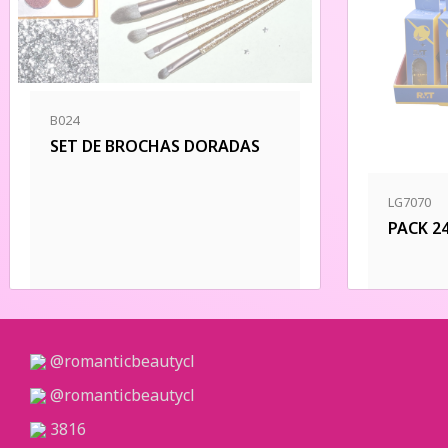
B024
SET DE BROCHAS DORADAS
LG7070
PACK 2
@romanticbeautycl
@romanticbeautycl
3816