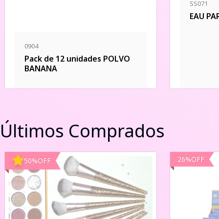
SS071
EAU PA
0904
Pack de 12 unidades POLVO
BANANA
Últimos Comprados
26
%
OFF
50
%
OFF