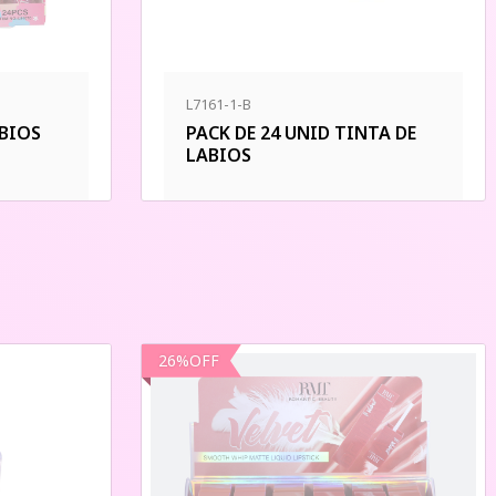
L7161-1-B
ABIOS
PACK DE 24 UNID TINTA DE
LABIOS
26
%
OFF