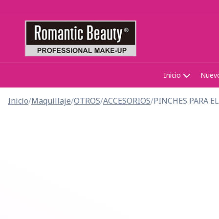
Inicio
Nuev
Inicio
/
Maquillaje
/
OTROS
/
ACCESORIOS
/
PINCHES PARA E