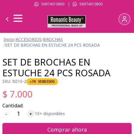
56974010800
|
56974010800
Inicio
/
ACCESORIOS
/
BROCHAS
/
SET DE BROCHAS EN ESTUCHE 24 PCS ROSADA
SET DE BROCHAS EN
ESTUCHE 24 PCS ROSADA
SKU:
B010-2
+70 VENDIDOS
$
7.000
Cantidad:
-
+
10+ disponibles
Comprar ahora