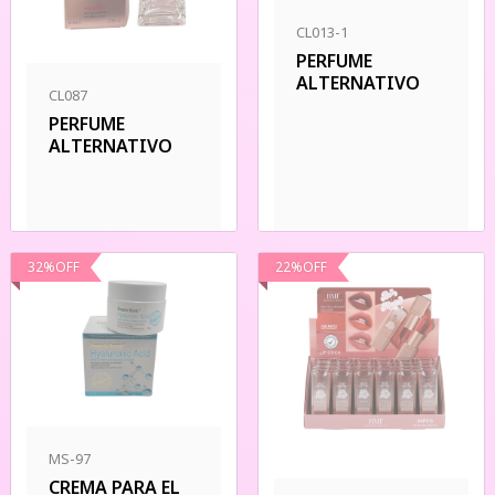
CL013-1
PERFUME
ALTERNATIVO
CL087
PERFUME
ALTERNATIVO
32
%
OFF
22
%
OFF
MS-97
CREMA PARA EL