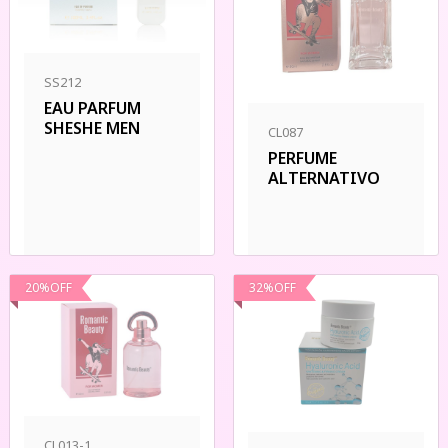
SS212
EAU PARFUM
SHESHE MEN
CL087
PERFUME
ALTERNATIVO
20
%
OFF
32
%
OFF
CL013-1