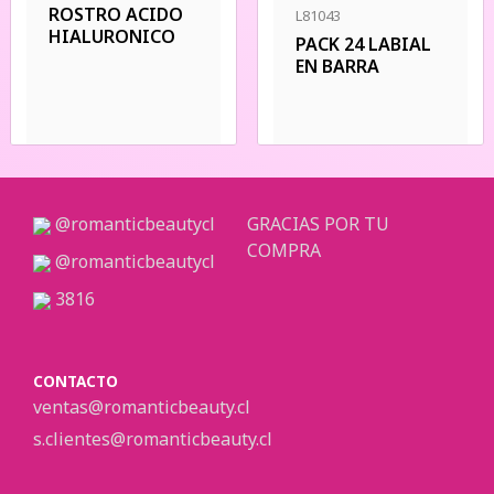
ROSTRO ACIDO
L81043
HIALURONICO
PACK 24 LABIAL
EN BARRA
@romanticbeautycl
GRACIAS POR TU
COMPRA
@romanticbeautycl
3816
CONTACTO
ventas@romanticbeauty.cl
s.clientes@romanticbeauty.cl