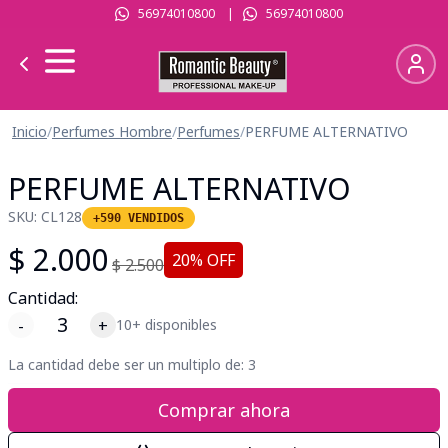
56974010800
|
56974010800
Inicio
/
Perfumes Hombre
/
Perfumes
/
PERFUME ALTERNATIVO
PERFUME ALTERNATIVO
SKU:
CL128
+590 VENDIDOS
$
2.000
20
% OFF
$
2.500
Cantidad:
-
+
10+ disponibles
La cantidad debe ser un multiplo de:
3
Comprar ahora