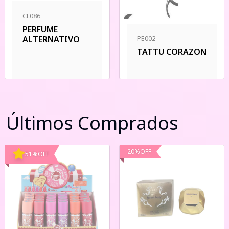
CL086
PERFUME
PE002
ALTERNATIVO
TATTU CORAZON
Últimos Comprados
20
%
OFF
51
%
OFF