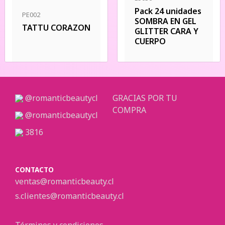
Pack 24 unidades
PE002
SOMBRA EN GEL
TATTU CORAZON
GLITTER CARA Y
CUERPO
@romanticbeautycl
GRACIAS POR TU
COMPRA
@romanticbeautycl
3816
CONTACTO
ventas@romanticbeauty.cl
s.clientes@romanticbeauty.cl
Términos y condiciones.