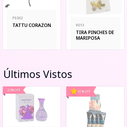
PE002
TATTU CORAZON
R013
TIRA PINCHES DE
MARIPOSA
Últimos Vistos
20
%
OFF
41
%
OFF