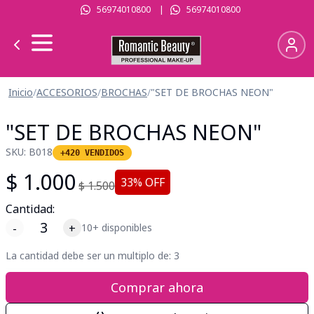
56974010800
|
56974010800
Inicio
/
ACCESORIOS
/
BROCHAS
/
"SET DE BROCHAS NEON"
"SET DE BROCHAS NEON"
SKU:
B018
+420 VENDIDOS
$
1.000
33
% OFF
$
1.500
Cantidad:
-
+
10+ disponibles
La cantidad debe ser un multiplo de:
3
Comprar ahora