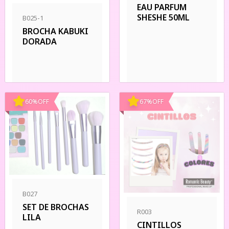
EAU PARFUM
SHESHE 50ML
B025-1
BROCHA KABUKI
DORADA
60
%
OFF
67
%
OFF
B027
SET DE BROCHAS
R003
LILA
CINTILLOS