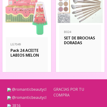
B024
SET DE BROCHAS
DORADAS
LG7049
Pack 24 ACEITE
LABIOS MELON
@romanticbeautycl
GRACIAS POR TU
COMPRA
@romanticbeautycl
3816