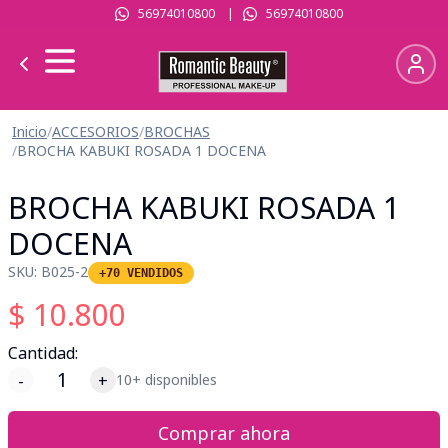
56974010800
|
56974010800
Inicio
/
ACCESORIOS
/
BROCHAS
/
BROCHA KABUKI ROSADA 1 DOCENA
BROCHA KABUKI ROSADA 1
DOCENA
SKU:
B025-2
+70 VENDIDOS
$
10.800
Cantidad:
-
+
10+ disponibles
Comprar ahora