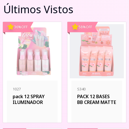
Últimos Vistos
36
%
OFF
58
%
OFF
1027
S340
pack 12 SPRAY
PACK 12 BASES
ILUMINADOR
BB CREAM MATTE