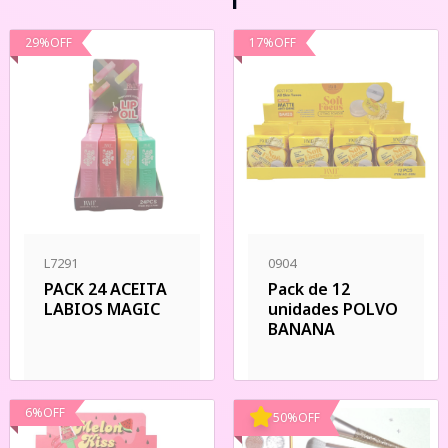
29
%
OFF
17
%
OFF
L7291
0904
PACK 24 ACEITA
Pack de 12
LABIOS MAGIC
unidades POLVO
BANANA
6
%
OFF
50
%
OFF