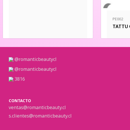
PE002
TATTU
@romanticbeautycl
@romanticbeautycl
3816
CONTACTO
ventas@romanticbeauty.cl
s.clientes@romanticbeauty.cl