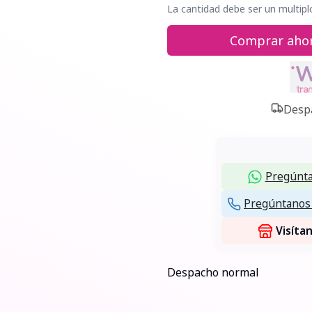
La cantidad debe ser un multipl
Comprar aho
Despa
Pregúnta
Pregúntanos 
Visíta
Despacho normal