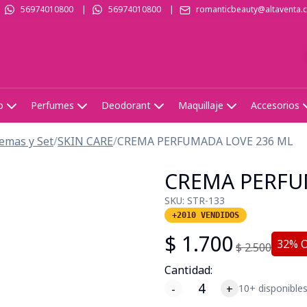
56974010800
|
56974010800
|
romanticbeauty@altaventa.c
o
Perfumes
Deodorant
Maquillaje
Accesorios
emas y Set
/
SKIN CARE
/
CREMA PERFUMADA LOVE 236 ML
CREMA PERFU
SKU:
STR-133
+2010 VENDIDOS
$
1.700
32
% 
$
2.500
Cantidad:
-
+
10+ disponible