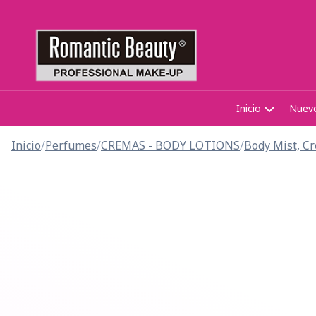
Inicio
Nuev
Inicio
/
Perfumes
/
CREMAS - BODY LOTIONS
/
Body Mist, Cr