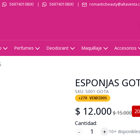
56974010800
|
56974010800
|
romanticbeauty@altaventa.c
o
Perfumes
Deodorant
Maquillaje
Accesorios
S
ESPONJAS GOT
SKU:
S001-GOTA
+270 VENDIDOS
$
12.000
20
$
15.000
Cantidad:
-
+
10+ disponible