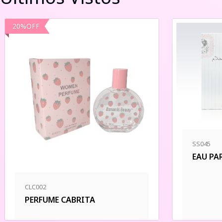
20
%
OFF
SS045
EAU PA
CLC002
PERFUME CABRITA