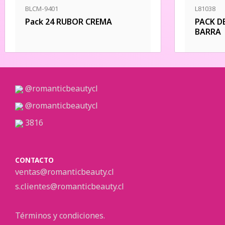
BLCM-9401
L81038
Pack 24 RUBOR CREMA
PACK D
BARRA
@romanticbeautycl
@romanticbeautycl
3816
CONTACTO
ventas@romanticbeauty.cl
s.clientes@romanticbeauty.cl
Términos y condiciones.