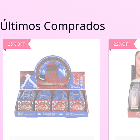
Últimos Comprados
25
%
OFF
22
%
OFF