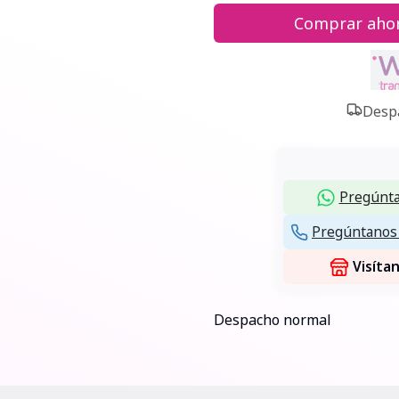
Comprar aho
Despa
Pregúnta
Pregúntanos 
Visíta
Despacho normal