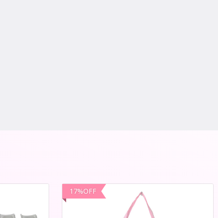
17
%
OFF