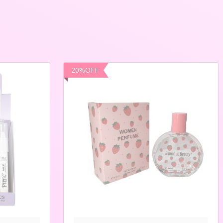
20
%
OFF