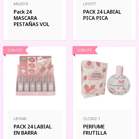
M62019
L91077
Pack 24
PACK 24 LABIAL
MASCARA
PICA PICA
PESTAÑAS VOL
22
%
OFF
20
%
OFF
L81043
CLC002-1
PACK 24 LABIAL
PERFUME
EN BARRA
FRUTILLA