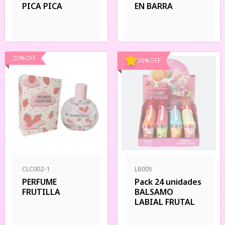
PICA PICA
EN BARRA
20
%
OFF
38
%
OFF
CLC002-1
LB005
PERFUME
Pack 24 unidades
FRUTILLA
BALSAMO
LABIAL FRUTAL