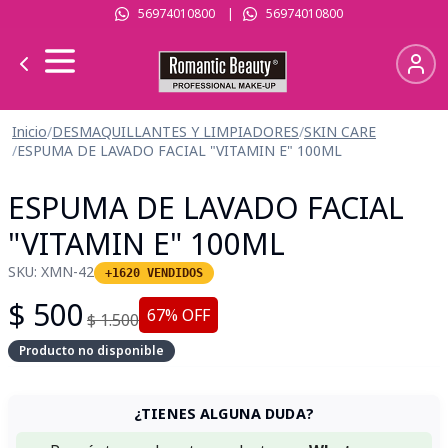
56974010800
|
56974010800
Inicio
/
DESMAQUILLANTES Y LIMPIADORES
/
SKIN CARE
/
ESPUMA DE LAVADO FACIAL "VITAMIN E" 100ML
ESPUMA DE LAVADO FACIAL
"VITAMIN E" 100ML
SKU:
XMN-42
+1620 VENDIDOS
$
500
67
% OFF
$
1.500
Producto no disponible
¿TIENES ALGUNA DUDA?