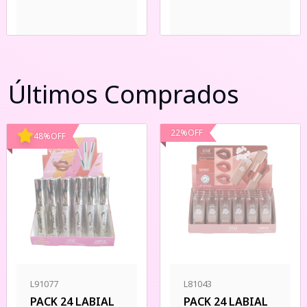
Últimos Comprados
22
%
OFF
48
%
OFF
L91077
L81043
PACK 24 LABIAL
PACK 24 LABIAL