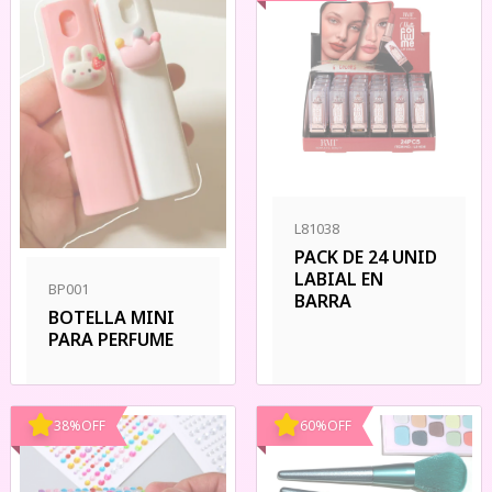
L81038
PACK DE 24 UNID
LABIAL EN
BP001
BARRA
BOTELLA MINI
PARA PERFUME
38
%
OFF
60
%
OFF