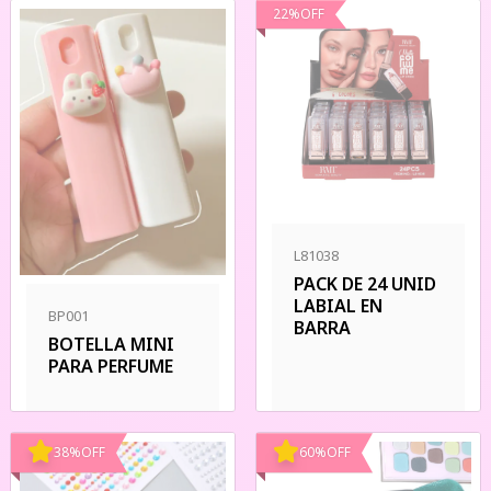
22
%
OFF
L81038
PACK DE 24 UNID
LABIAL EN
BP001
BARRA
BOTELLA MINI
PARA PERFUME
38
%
OFF
60
%
OFF