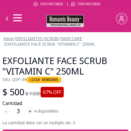
56974010800
|
56974010800
Inicio
/
EXFOLIANTES (SCRUB)
/
SKIN CARE
/
EXFOLIANTE FACE SCRUB "VITAMIN C" 250ML
EXFOLIANTE FACE SCRUB
"VITAMIN C" 250ML
SKU:
QSP-39
+2310 VENDIDOS
$
500
67
% OFF
$
1.500
Cantidad:
-
+
4 disponibles
La cantidad debe ser un multiplo de:
3