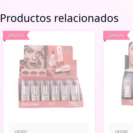
Productos relacionados
22
%
OFF
22
%
OFF
L81037
L81038