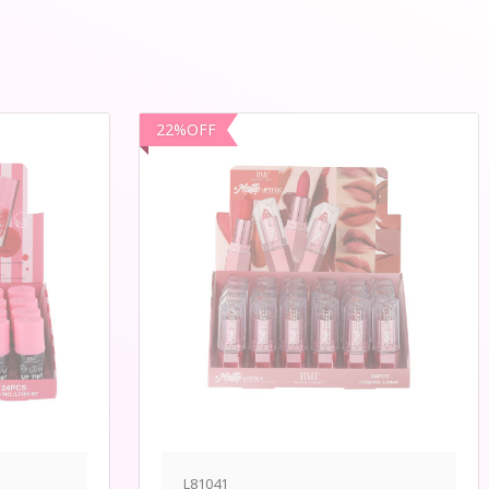
22
%
OFF
L81041