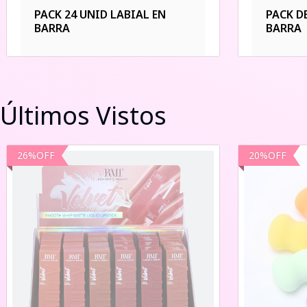
PACK 24 UNID LABIAL EN
PACK D
BARRA
BARRA
Últimos Vistos
26
%
OFF
20
%
OFF