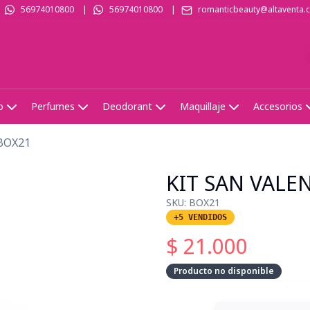
56974010800
|
56974010800
|
romanticbeauty@altaventa.c
o
Perfumes
Deodorant
Maquillaje
Accesorios
BOX21
KIT SAN VALE
SKU:
BOX21
+5 VENDIDOS
$
21.000
Producto no disponible