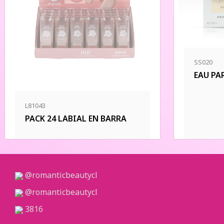
SS020
EAU PA
L81043
PACK 24 LABIAL EN BARRA
@romanticbeautycl
@romanticbeautycl
3816