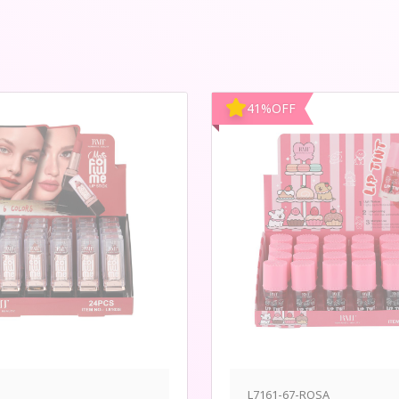
41
%
OFF
L7161-67-ROSA