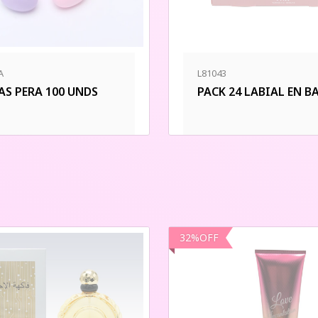
A
L81043
AS PERA 100 UNDS
PACK 24 LABIAL EN B
32
%
OFF