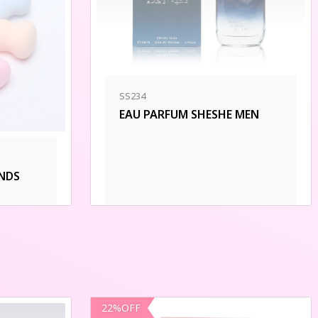
SS234
EAU PARFUM SHESHE MEN
UNDS
22
%
OFF