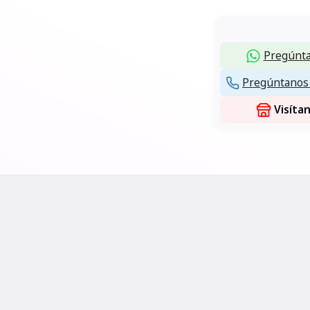
Pregúnta
Pregúntanos 
Visíta