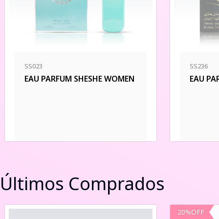
SS023
SS236
EAU PARFUM SHESHE WOMEN
EAU PA
Últimos Comprados
20
%
OFF