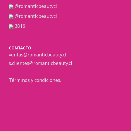
@romanticbeautycl
@romanticbeautycl
3816
CONTACTO
ventas@romanticbeauty.cl
s.clientes@romanticbeauty.cl
Términos y condiciones.