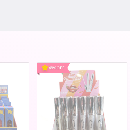
48
%
OFF