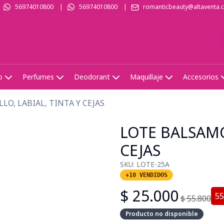
56974010800
|
56974010800
|
romanticbeauty@altaventa.c
o
Perfumes
Deodorant
Maquillaje
Accesorios
LO, LABIAL, TINTA Y CEJAS
LOTE BALSAMO,
CEJAS
SKU:
LOTE-25A
+10 VENDIDOS
$
25.000
55
$
55.800
Producto no disponible