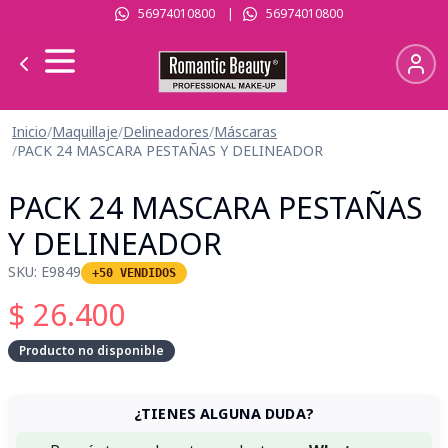
56974010800
|
56974010800
Inicio
/
Maquillaje
/
Delineadores
/
Máscaras
/
PACK 24 MASCARA PESTAÑAS Y DELINEADOR
PACK 24 MASCARA PESTAÑAS
Y DELINEADOR
SKU:
E9849
+50 VENDIDOS
$
26.400
Producto no disponible
¿TIENES ALGUNA DUDA?