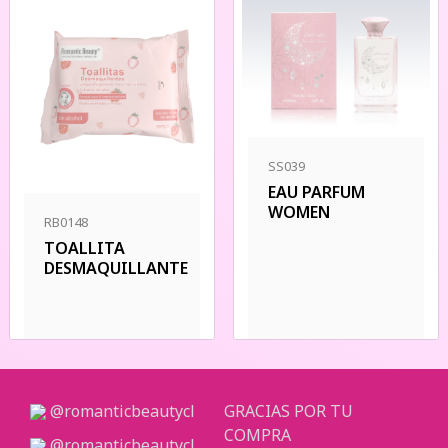
SS039
EAU PARFUM
WOMEN
RB0148
TOALLITA
DESMAQUILLANTE
@romanticbeautycl
GRACIAS POR TU
COMPRA
@romanticbeautycl