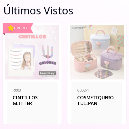
Últimos Vistos
67
%
OFF
R003
C002-1
CINTILLOS
COSMETIQUERO
GLITTER
TULIPAN