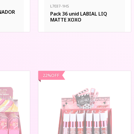
L7037-1HS
INADOR
Pack 36 unid LABIAL LIQ
MATTE XOXO
22
%
OFF