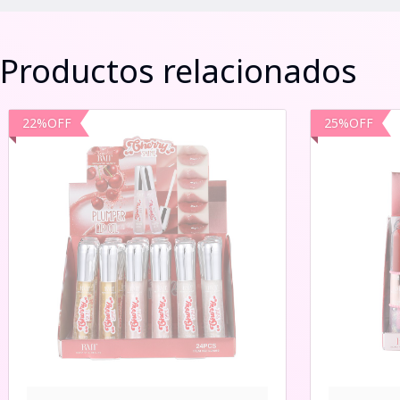
Productos relacionados
22
%
OFF
25
%
OFF