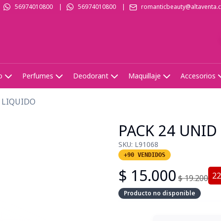
56974010800
|
56974010800
|
romanticbeauty@altaventa.c
o
Perfumes
Deodorant
Maquillaje
Accesorios
 LIQUIDO
PACK 24 UNID
SKU:
L91068
+90 VENDIDOS
$
15.000
22
$
19.200
Producto no disponible