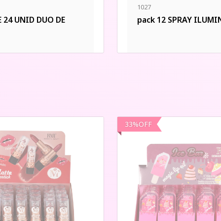
1027
E 24 UNID DUO DE
pack 12 SPRAY ILUM
33
%
OFF