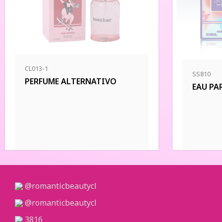
CL013-1
SS810
PERFUME ALTERNATIVO
EAU PA
@romanticbeautycl
@romanticbeautycl
3816