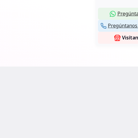
Pregúnta
Pregúntanos 
Visíta