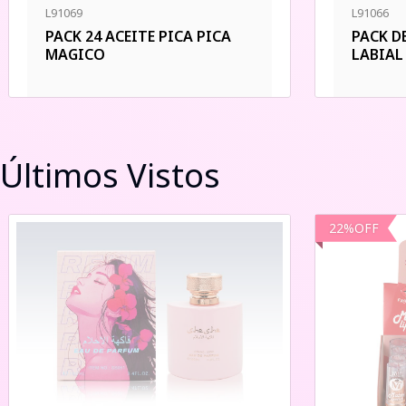
L91069
L91066
PACK 24 ACEITE PICA PICA
PACK D
MAGICO
LABIAL
Últimos Vistos
22
%
OFF