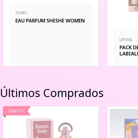
SS061
EAU PARFUM SHESHE WOMEN
L81042
PACK D
LABIAL
Últimos Comprados
20
%
OFF