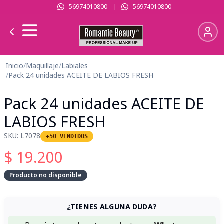
56974010800
|
56974010800
Inicio
/
Maquillaje
/
Labiales
/
Pack 24 unidades ACEITE DE LABIOS FRESH
Pack 24 unidades ACEITE DE
LABIOS FRESH
SKU:
L7078
+50 VENDIDOS
$
19.200
Producto no disponible
¿TIENES ALGUNA DUDA?