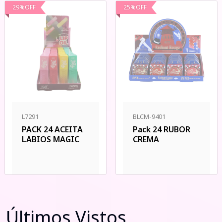
29
%
OFF
25
%
OFF
L7291
BLCM-9401
PACK 24 ACEITA
Pack 24 RUBOR
LABIOS MAGIC
CREMA
Últimos Vistos