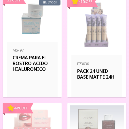
32
%
OFF
41
%
OFF
SIN STOCK
MS-97
CREMA PARA EL
ROSTRO ACIDO
F73030
HIALURONICO
PACK 24 UNID
BASE MATTE 24H
44
%
OFF