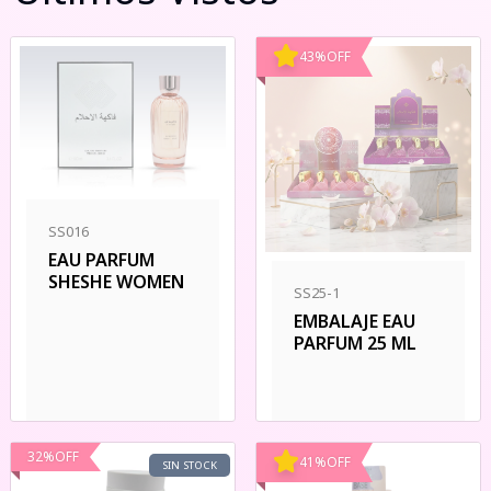
43
%
OFF
SS016
EAU PARFUM
SHESHE WOMEN
SS25-1
EMBALAJE EAU
PARFUM 25 ML
32
%
OFF
41
%
OFF
SIN STOCK