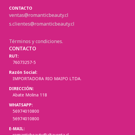
CONTACTO
ventas@romanticbeauty.cl
s.clientes@romanticbeauty.cl
Términos y condiciones.
CONTACTO
RUT:
76073257-5
Razón Social:
IMPORTADORA RIO MAIPO LTDA.
DIRECCIÓN:
Abate Molina 118
WHATSAPP:
56974010800
56974010800
E-MAIL:
romanticbeauty@altaventa.cl