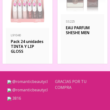
SS225
EAU PARFUM
SHESHE MEN
L91040
Pack 24 unidades
TINTA Y LIP
GLOSS
@romanticbeautycl
GRACIAS POR TU
COMPRA
@romanticbeautycl
3816