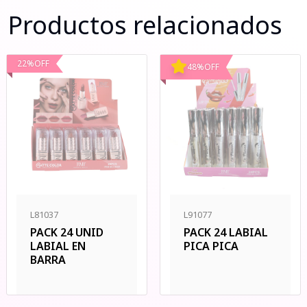
Productos relacionados
22
%
OFF
48
%
OFF
L81037
L91077
PACK 24 UNID
PACK 24 LABIAL
LABIAL EN
PICA PICA
BARRA