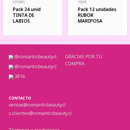
L91061
1024
Pack 24 unid
Pack 12 unidades
TINTA DE
RUBOR
LABIOS
MARIPOSA
@romanticbeautycl
GRACIAS POR TU
COMPRA
@romanticbeautycl
3816
CONTACTO
ventas@romanticbeauty.cl
s.clientes@romanticbeauty.cl