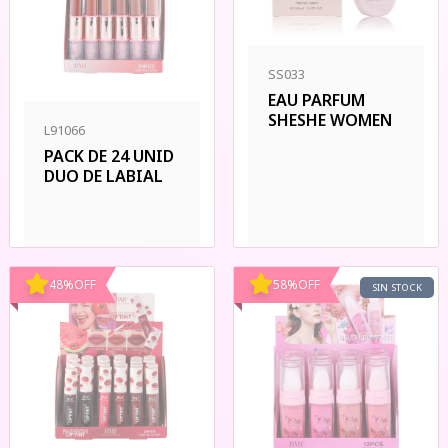
SS033
EAU PARFUM
SHESHE WOMEN
L91066
PACK DE 24 UNID
DUO DE LABIAL
48
%
OFF
58
%
OFF
SIN STOCK