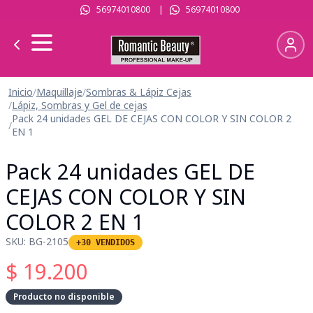
56974010800
|
56974010800
Inicio
/
Maquillaje
/
Sombras & Lápiz Cejas
/
Lápiz, Sombras y Gel de cejas
Pack 24 unidades GEL DE CEJAS CON COLOR Y SIN COLOR 2
/
EN 1
Pack 24 unidades GEL DE
CEJAS CON COLOR Y SIN
COLOR 2 EN 1
SKU:
BG-2105
+30 VENDIDOS
$
19.200
Producto no disponible