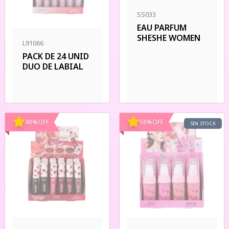
SS033
EAU PARFUM
SHESHE WOMEN
L91066
PACK DE 24 UNID
DUO DE LABIAL
48
%
OFF
58
%
OFF
SIN STOCK