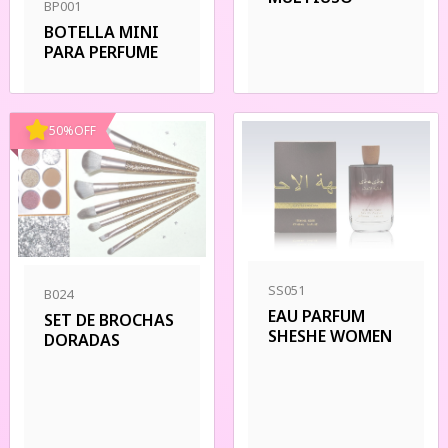
BP001
BOTELLA MINI
PARA PERFUME
50
%
OFF
SS051
B024
EAU PARFUM
SET DE BROCHAS
SHESHE WOMEN
DORADAS