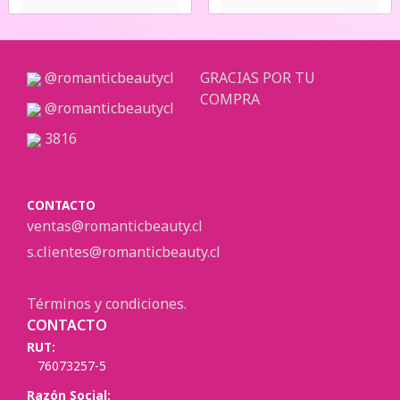
@romanticbeautycl
GRACIAS POR TU
COMPRA
@romanticbeautycl
3816
CONTACTO
ventas@romanticbeauty.cl
s.clientes@romanticbeauty.cl
Términos y condiciones.
CONTACTO
RUT:
76073257-5
Razón Social: