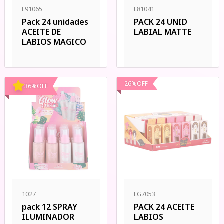
L91065
L81041
Pack 24 unidades
PACK 24 UNID
ACEITE DE
LABIAL MATTE
LABIOS MAGICO
26
%
OFF
36
%
OFF
1027
LG7053
pack 12 SPRAY
PACK 24 ACEITE
ILUMINADOR
LABIOS