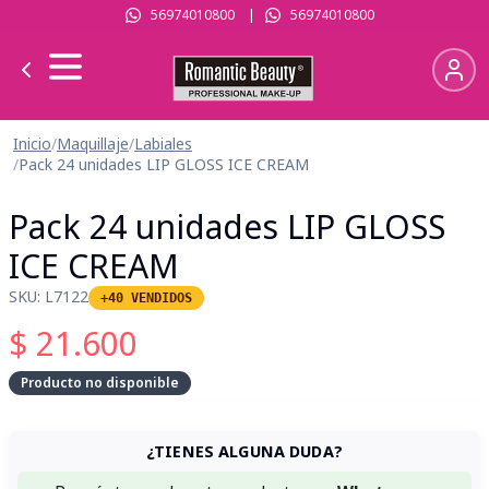
56974010800
|
56974010800
Inicio
/
Maquillaje
/
Labiales
/
Pack 24 unidades LIP GLOSS ICE CREAM
Pack 24 unidades LIP GLOSS
ICE CREAM
SKU:
L7122
+40 VENDIDOS
$
21.600
Producto no disponible
¿TIENES ALGUNA DUDA?