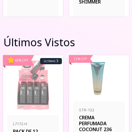
SHIMMER
Últimos Vistos
32
%
OFF
48
%
OFF
3
ÚLTIMAS
STR-132
CREMA
PERFUMADA
L7172-H
COCONUT 236
PACK DE 12