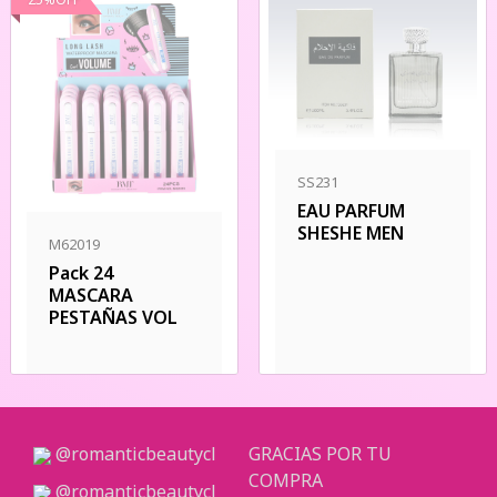
SS231
EAU PARFUM
SHESHE MEN
M62019
Pack 24
MASCARA
PESTAÑAS VOL
@romanticbeautycl
GRACIAS POR TU
COMPRA
@romanticbeautycl