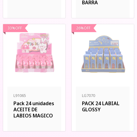
BARRA
33
%
OFF
26
%
OFF
L91065
LG7070
Pack 24 unidades
PACK 24 LABIAL
ACEITE DE
GLOSSY
LABIOS MAGICO