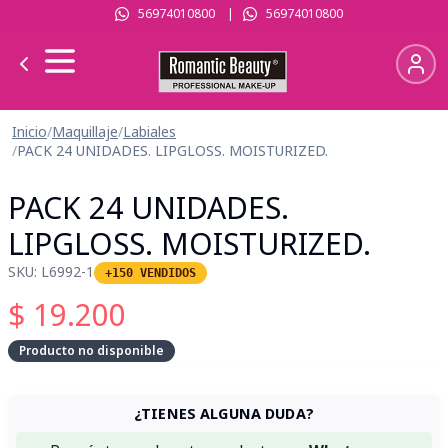
56974010800
|
56974010800
Inicio
/
Maquillaje
/
Labiales
/
PACK 24 UNIDADES. LIPGLOSS. MOISTURIZED.
PACK 24 UNIDADES.
LIPGLOSS. MOISTURIZED.
SKU:
L6992-1
+150 VENDIDOS
$
19.200
Producto no disponible
¿TIENES ALGUNA DUDA?