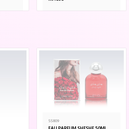
SS809
EAU PARFUM SHESHE 50ML