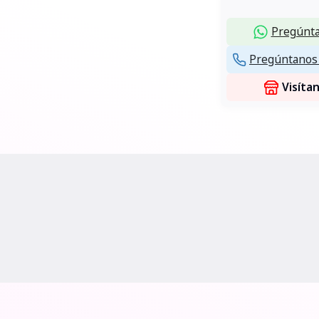
Pregúnta
Pregúntanos 
Visíta