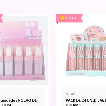
48
%
OFF
GL-701
4 unidades POLVO DE
PACK DE 24 UNID LAB
LOOSE
DREAMS