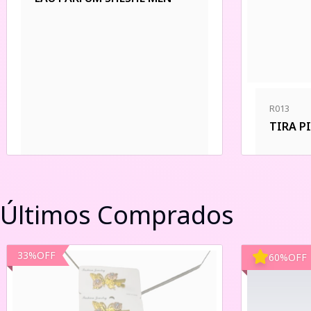
R013
TIRA P
Últimos Comprados
33
%
OFF
60
%
OFF