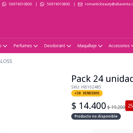
56974010800
|
56974010800
|
romanticbeauty@altaventa.c
o
Perfumes
Deodorant
Maquillaje
Accesorios
GLOSS
Pack 24 unid
SKU:
HB102485
+50 VENDIDOS
$
14.400
25
$
19.200
Producto no disponible