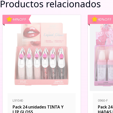
Productos relacionados
44
%
OFF
40
%
OFF
L91040
0960-F
Pack 24 unidades TINTA Y
Pack 2
LIP GLOSS
HADAS 