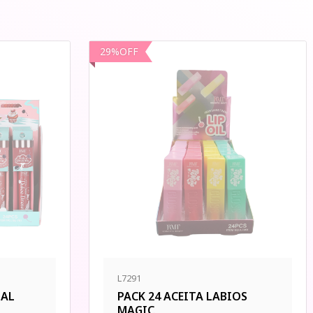
29
%
OFF
L7291
IAL
PACK 24 ACEITA LABIOS
MAGIC