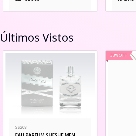
Últimos Vistos
33
%
OFF
SS208
EAU PARFUM SHESHE MEN