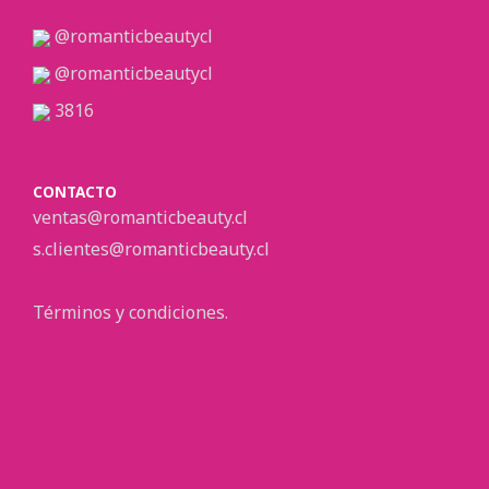
@romanticbeautycl
@romanticbeautycl
3816
CONTACTO
ventas@romanticbeauty.cl
s.clientes@romanticbeauty.cl
Términos y condiciones.