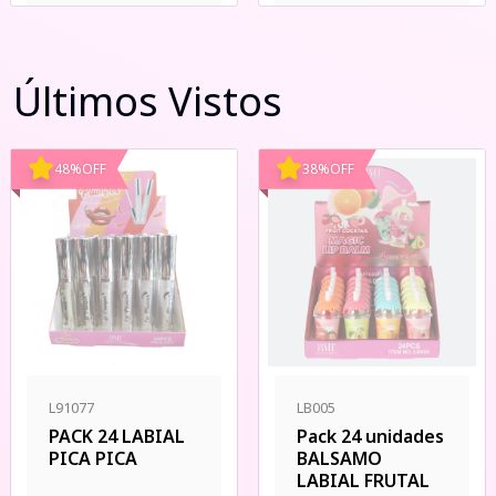
Últimos Vistos
48
%
OFF
38
%
OFF
L91077
LB005
PACK 24 LABIAL
Pack 24 unidades
PICA PICA
BALSAMO
LABIAL FRUTAL