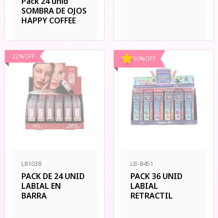
Pack 24 unid
SOMBRA DE OJOS
HAPPY COFFEE
22
%
OFF
50
%
OFF
L81038
LB-8451
PACK DE 24 UNID
PACK 36 UNID
LABIAL EN
LABIAL
BARRA
RETRACTIL