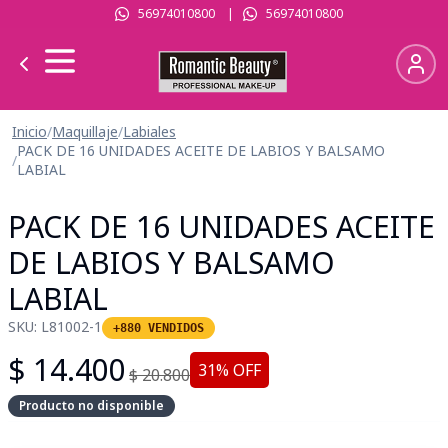
56974010800
|
56974010800
Inicio
/
Maquillaje
/
Labiales
PACK DE 16 UNIDADES ACEITE DE LABIOS Y BALSAMO
/
LABIAL
PACK DE 16 UNIDADES ACEITE
DE LABIOS Y BALSAMO
LABIAL
SKU:
L81002-1
+880 VENDIDOS
$
14.400
31
% OFF
$
20.800
Producto no disponible