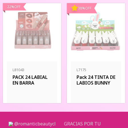
22
%
OFF
38
%
OFF
L81043
L7175
PACK 24 LABIAL
Pack 24 TINTA DE
EN BARRA
LABIOS BUNNY
@romanticbeautycl
GRACIAS POR TU