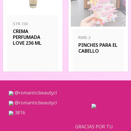
STR-133
CREMA
PERFUMADA
R005-2
LOVE 236 ML
PINCHES PARA EL
CABELLO
@romanticbeautycl
@romanticbeautycl
3816
GRACIAS POR TU