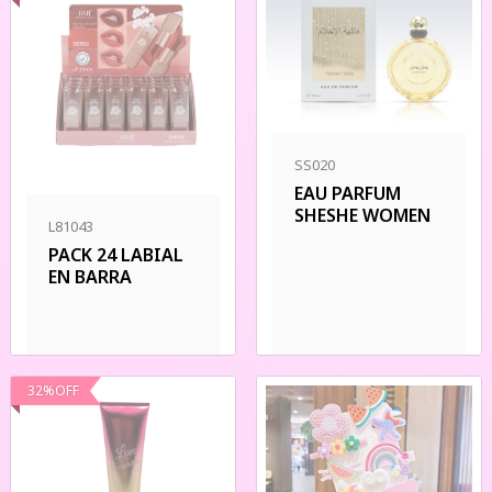
SS020
EAU PARFUM
SHESHE WOMEN
L81043
PACK 24 LABIAL
EN BARRA
32
%
OFF