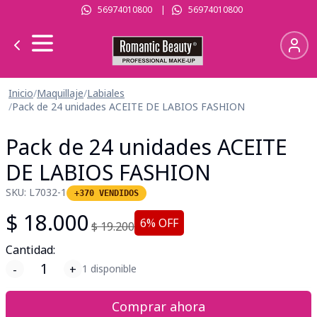
56974010800
|
56974010800
Inicio
/
Maquillaje
/
Labiales
/
Pack de 24 unidades ACEITE DE LABIOS FASHION
Pack de 24 unidades ACEITE
DE LABIOS FASHION
SKU:
L7032-1
+370 VENDIDOS
$
18.000
6
% OFF
$
19.200
Cantidad:
-
+
1 disponible
Comprar ahora