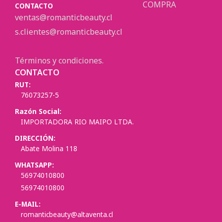
COMPRA
CONTACTO
ventas@romanticbeauty.cl
s.clientes@romanticbeauty.cl
Términos y condiciones.
CONTACTO
RUT:
76073257-5
Razón Social:
IMPORTADORA RIO MAIPO LTDA.
DIRECCIÓN:
Abate Molina 118
WHATSAPP:
56974010800
56974010800
E-MAIL:
romanticbeauty@altaventa.cl