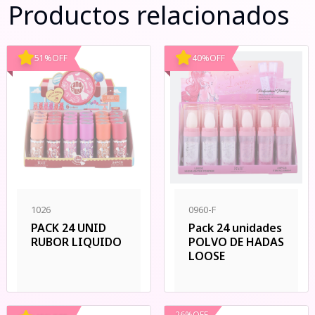
Productos relacionados
51
%
OFF
40
%
OFF
1026
0960-F
PACK 24 UNID
Pack 24 unidades
RUBOR LIQUIDO
POLVO DE HADAS
LOOSE
26
%
OFF