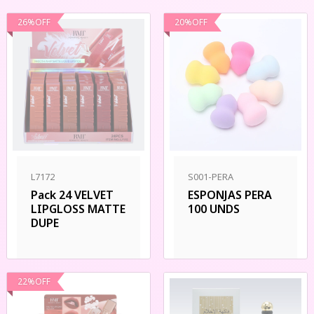
26
%
OFF
20
%
OFF
L7172
S001-PERA
Pack 24 VELVET
ESPONJAS PERA
LIPGLOSS MATTE
100 UNDS
DUPE
22
%
OFF