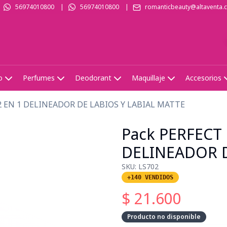
56974010800
|
56974010800
|
romanticbeauty@altaventa.c
o
Perfumes
Deodorant
Maquillaje
Accesorios
2 EN 1 DELINEADOR DE LABIOS Y LABIAL MATTE
Pack PERFECT
DELINEADOR D
SKU:
LS702
+140 VENDIDOS
$
21.600
Producto no disponible