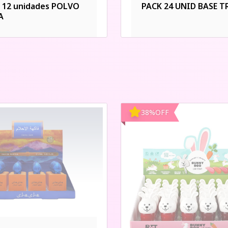
e 12 unidades POLVO
PACK 24 UNID BASE T
A
38
%
OFF