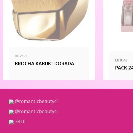
B025-1
L81043
BROCHA KABUKI DORADA
PACK 2
@romanticbeautycl
@romanticbeautycl
3816