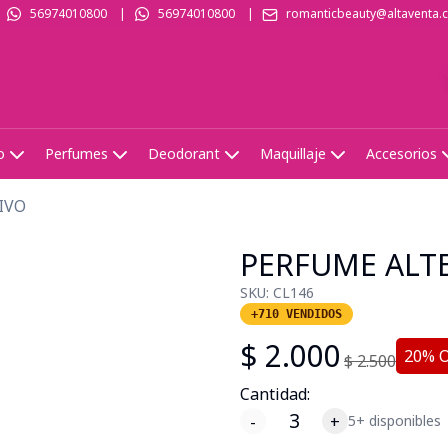
56974010800
|
56974010800
|
romanticbeauty@altaventa.c
o
Perfumes
Deodorant
Maquillaje
Accesorios
IVO
PERFUME ALT
SKU:
CL146
+710 VENDIDOS
$
2.000
20
% 
$
2.500
Cantidad:
-
+
5+ disponibles