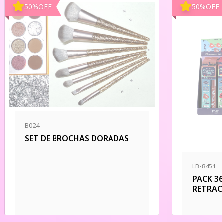
50
%
OFF
50
%
OFF
B024
SET DE BROCHAS DORADAS
LB-8451
PACK 3
RETRAC