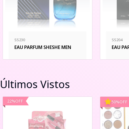
SS230
SS204
EAU PARFUM SHESHE MEN
EAU PA
Últimos Vistos
22
%
OFF
50
%
OFF