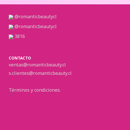
@romanticbeautycl
@romanticbeautycl
3816
CONTACTO
ventas@romanticbeauty.cl
s.clientes@romanticbeauty.cl
Términos y condiciones.