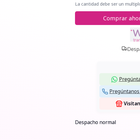
La cantidad debe ser un multipl
Comprar aho
Despa
Pregúnta
Pregúntanos 
Visíta
Despacho normal