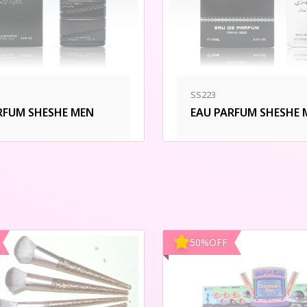
SS223
RFUM SHESHE MEN
EAU PARFUM SHESHE 
50
%
OFF