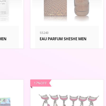
SS243
MEN
EAU PARFUM SHESHE MEN
17
%
OFF