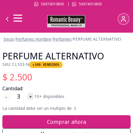
56974010800
|
56974010800
Inicio
/
Perfumes Hombre
/
Perfumes
/
PERFUME ALTERNATIVO
PERFUME ALTERNATIVO
SKU:
CL103-N
+340 VENDIDOS
$
2.500
Cantidad:
-
+
10+ disponibles
La cantidad debe ser un multiplo de:
3
Comprar ahora