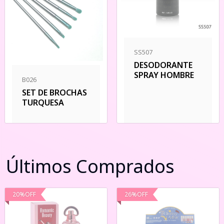
SS507
DESODORANTE
SPRAY HOMBRE
B026
SET DE BROCHAS
TURQUESA
Últimos Comprados
20
%
OFF
26
%
OFF