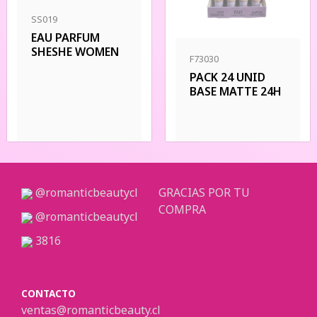
SS019
EAU PARFUM
SHESHE WOMEN
F73030
PACK 24 UNID
BASE MATTE 24H
@romanticbeautycl
GRACIAS POR TU
COMPRA
@romanticbeautycl
3816
CONTACTO
ventas@romanticbeauty.cl