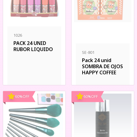
1026
PACK 24 UNID
RUBOR LIQUIDO
SE-801
Pack 24 unid
SOMBRA DE OJOS
HAPPY COFFEE
60
%
OFF
60
%
OFF