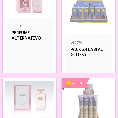
CL013-1
PERFUME
ALTERNATIVO
LG7070
PACK 24 LABIAL
GLOSSY
41
%
OFF